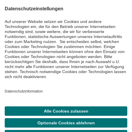
Impressum
Datenschutzinformationen
Barrierefreiheit
Barriere melden
Cookie Einstellungen
©
Asklepios Kliniken GmbH & Co. KGaA 2026