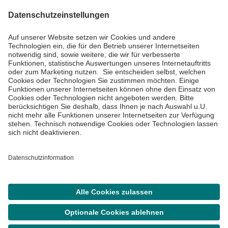
Impressum
Datenschutzinformationen
Barrierefreiheit
Barriere melden
Cookie Einstellungen
©
Asklepios Kliniken GmbH & Co. KGaA 2026