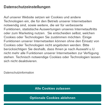
Impressum
Datenschutzinformationen
Barrierefreiheit
Barriere melden
Cookie Einstellungen
©
Asklepios Kliniken GmbH & Co. KGaA 2026