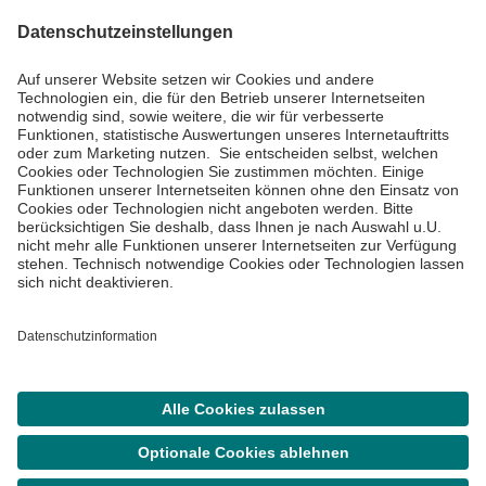
Impressum
Datenschutzinformationen
Barrierefreiheit
Barriere melden
Cookie Einstellungen
©
Asklepios Kliniken GmbH & Co. KGaA 2026