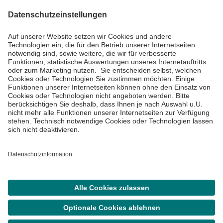
Impressum
Datenschutzinformationen
Barrierefreiheit
Barriere melden
Cookie Einstellungen
©
Asklepios Kliniken GmbH & Co. KGaA 2026