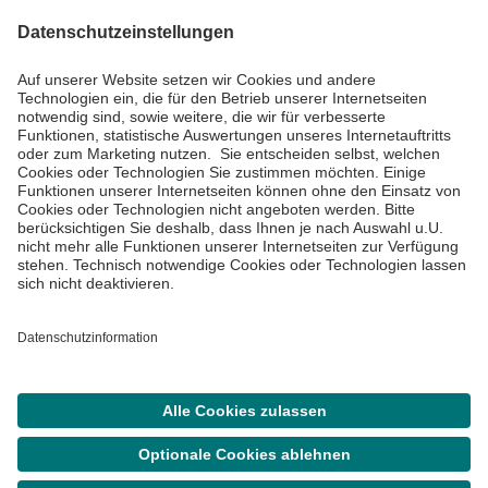
Impressum
Datenschutzinformationen
Barrierefreiheit
Barriere melden
Cookie Einstellungen
©
Asklepios Kliniken GmbH & Co. KGaA 2026