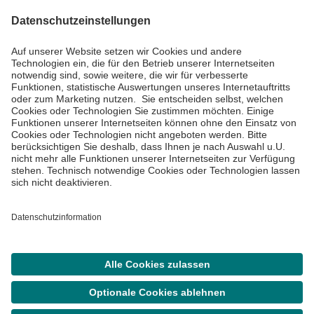
Impressum
Datenschutzinformationen
Barrierefreiheit
Barriere melden
Cookie Einstellungen
©
Asklepios Kliniken GmbH & Co. KGaA 2026