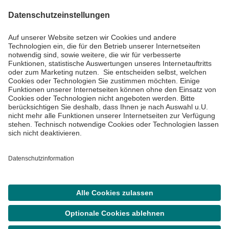
Impressum
Datenschutzinformationen
Barrierefreiheit
Barriere melden
Cookie Einstellungen
©
Asklepios Kliniken GmbH & Co. KGaA 2026