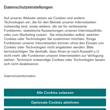
Impressum
Datenschutzinformationen
Barrierefreiheit
Barriere melden
Cookie Einstellungen
©
Asklepios Kliniken GmbH & Co. KGaA 2026