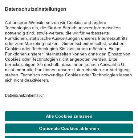
Impressum
Datenschutzinformationen
Barrierefreiheit
Barriere melden
Cookie Einstellungen
©
Asklepios Kliniken GmbH & Co. KGaA 2026