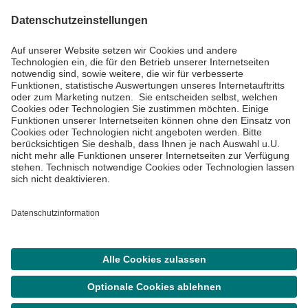
Impressum
Datenschutzinformationen
Barrierefreiheit
Barriere melden
Cookie Einstellungen
©
Asklepios Kliniken GmbH & Co. KGaA 2026