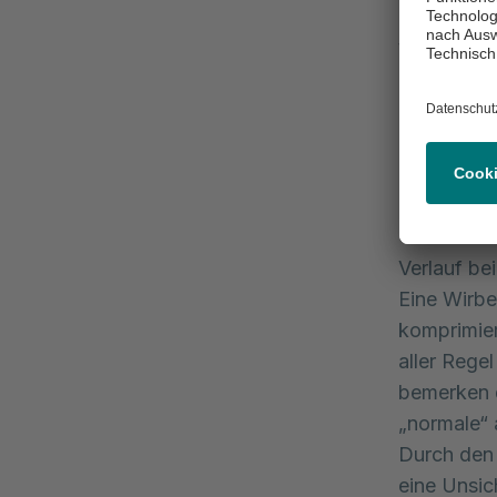
Wir möchte
zervikalen
diese Bes
Diagnostik 
abgestimmt
beantworte
Verlauf b
Eine Wirb
komprimier
aller Rege
bemerken d
„normale“ 
Durch den 
eine Unsic