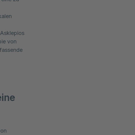
kalen
 Asklepios
pie von
mfassende
ine
on 