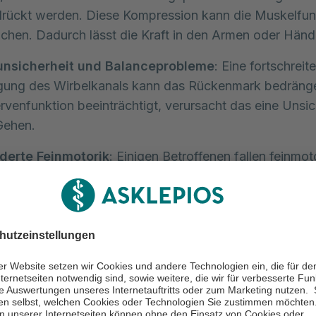
drückt werden. Diese Kompression kann die Muskelfun
hen. Dadurch lässt die Kraft in den Armen oder Händ
nsicherheit und Balanceprobleme
: Eine fortschreit
gung des Wirbelkanals kann das Rückenmark bedräng
rvenfunktion beeinträchtigt, verursacht das eine Unsic
Gehen.
derte Feinmotorik
: Einigen Betroffenen fallen feinmot
ungen schwer. Sie haben zum Beispiel Probleme damit
uzuknöpfen oder einen Stift zu führen.
n- und Darmfunktionsstörungen
: In schweren Fällen 
- oder Darmkontrolle beeinträchtigt. Zeigen sich Blas
nktionsstörungen, sollte die Ursache umgehend ärztl
ärt werden.