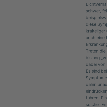
Lichtverhä
schwer, fe
beispielsw
diese Symp
krakeliger 
auch eine 
Erkrankung
Treten die
bislang „v
dabei von 
Es sind be
Symptome m
dahin unau
eindrücke
führen. Ei
solcher En