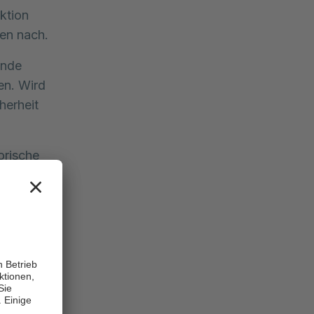
ktion
en nach.
ende
en. Wird
herheit
orische
, ein
ist die
en- und
ich