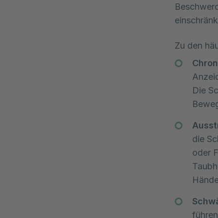
Beschwerde
einschränkt
Zu den hä
Chron
Anzeic
Die S
Beweg
Ausst
die Sc
oder F
Taubhe
Hände
Schwä
führe