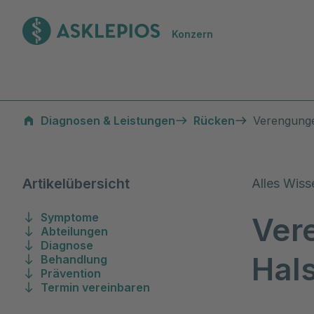
Zur Startseite
Konzern
Verengungen der Halswirbelsäule
Diagnosen & Leistungen
Rücken
Verengunge
Artikelübersicht
Alles Wiss
Symptome
Ver
Abteilungen
Diagnose
Hal
Behandlung
Prävention
Termin vereinbaren