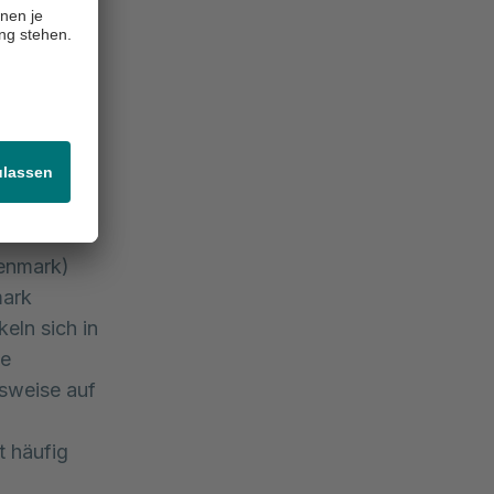
e einer
können
ise
ell auf Sie
d
kenmark)
mark
eln sich in
ne
lsweise auf
t häufig