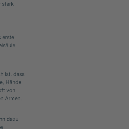
stark 
s erste
lsäule.
h ist, dass
me, Hände
oft von
den Armen,
ann dazu
se