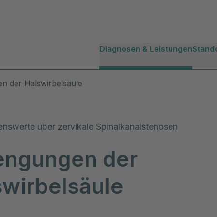
Diagnosen & Leistungen
Stand
n der Halswirbelsäule
enswerte über zervikale Spinalkanalstenosen
engungen der
swirbelsäule