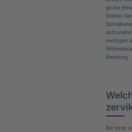
große Bewe
Sollten Si
Spinalkana
aufzunehm
verfügen ü
Wirbelsäu
Beratung.
Welch
zervi
Bei einer 