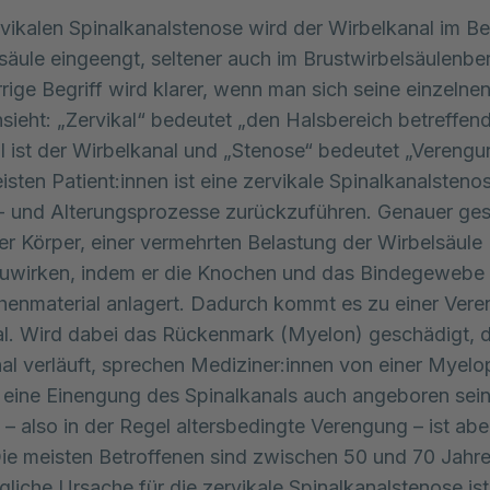
rvikalen Spinalkanalstenose wird der Wirbelkanal im Be
säule eingeengt, seltener auch im Brustwirbelsäulenbe
rige Begriff wird klarer, wenn man sich seine einzelnen
sieht: „Zervikal“ bedeutet „den Halsbereich betreffend
l ist der Wirbelkanal und „Stenose“ bedeutet „Verengu
isten Patient:innen ist eine zervikale Spinalkanalsteno
- und Alterungsprozesse zurückzuführen. Genauer ge
er Körper, einer vermehrten Belastung der Wirbelsäule
uwirken, indem er die Knochen und das Bindegewebe 
enmaterial anlagert. Dadurch kommt es zu einer Ver
l. Wird dabei das Rückenmark (Myelon) geschädigt, 
al verläuft, sprechen Mediziner:innen von einer Myelo
eine Einengung des Spinalkanals auch angeboren sein
– also in der Regel altersbedingte Verengung – ist abe
Die meisten Betroffenen sind zwischen 50 und 70 Jahre 
liche Ursache für die zervikale Spinalkanalstenose ist