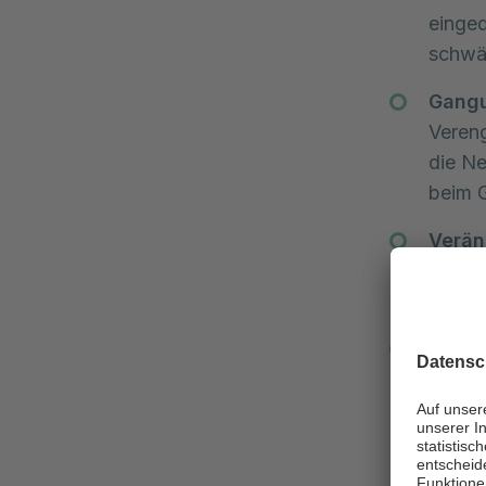
einge
schwäc
Gangu
Veren
die Ne
beim 
Verän
Beweg
Hemd z
Blase
Blasen
Darmfu
abgekl