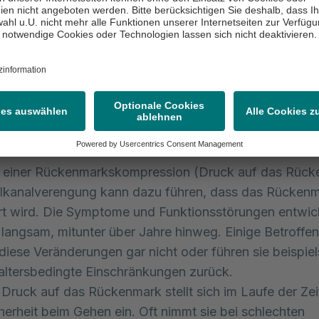
n betonen, dass die genannten Symptome zwar infolg
 Spinalkanalstenose auftreten können. Grundsätzlich 
chwerden aber auch andere Ursachen haben. Eine präz
ist deshalb sehr wichtig und die Basis für eine individu
e Behandlung. Unsere Expert:innen sind für Sie da un
n auch gerne alle Ihre Fragen.
ei einer Rückenmarkskompression (Druck auf das Rüc
elkanalverengung kann dazu führen, dass das Rücken
t wird. Die Symptome und Funktionsstörungen entwick
l langsam, mitunter über Jahre hinweg. Einige Betroffe
iese Veränderungen gar nicht oder führen sie beispie
altersbedingte Einschränkungen zurück.
Druck auf das Rückenmark stellt sich im Laufe der Zei
herheit beim Gehen ein. Oft nimmt sie bei schlechten