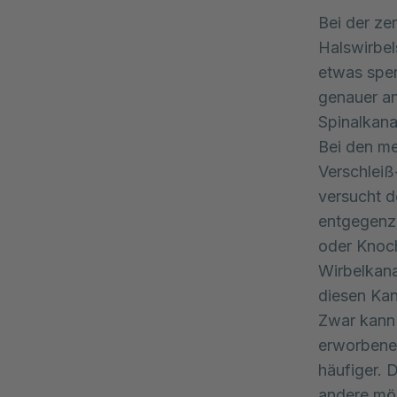
Bei der ze
Halswirbel
etwas sper
genauer an
Spinalkana
Bei den me
Verschleiß
versucht d
entgegenz
oder Knoch
Wirbelkana
diesen Kan
Zwar kann 
erworbene 
häufiger. 
andere mög