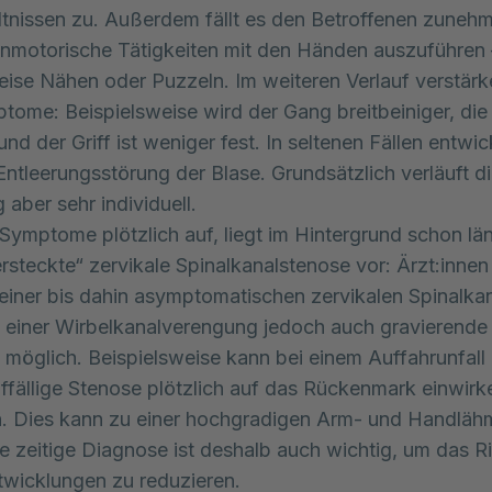
ltnissen zu. Außerdem fällt es den Betroffenen zuneh
inmotorische Tätigkeiten mit den Händen auszuführen 
eise Nähen oder Puzzeln. Im weiteren Verlauf verstärk
tome: Beispielsweise wird der Gang breitbeiniger, die 
und der Griff ist weniger fest. In seltenen Fällen entwic
Entleerungsstörung der Blase. Grundsätzlich verläuft d
 aber sehr individuell.
 Symptome plötzlich auf, liegt im Hintergrund schon lä
ersteckte“ zervikale Spinalkanalstenose vor: Ärzt:inne
einer bis dahin asymptomatischen zervikalen Spinalka
i einer Wirbelkanalverengung jedoch auch gravierende 
öglich. Beispielsweise kann bei einem Auffahrunfall 
ffällige Stenose plötzlich auf das Rückenmark einwirk
n. Dies kann zu einer hochgradigen Arm- und Handlä
ne zeitige Diagnose ist deshalb auch wichtig, um das R
twicklungen zu reduzieren.