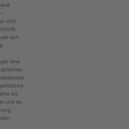
mend
–
en sich
Schrift
kelt sich
ie
nger eine
n sprechen
nalstenose.
plötzliche
eine bis
en und es
hmung
isiko