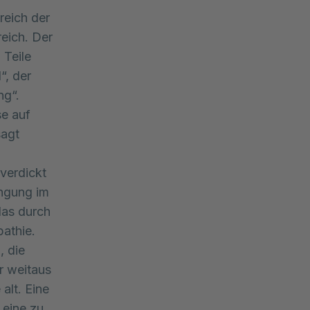
reich der
reich. Der
 Teile
“, der
ng“.
se auf
sagt
verdickt
engung im
das durch
pathie.
, die
r weitaus
alt. Eine
 eine zu