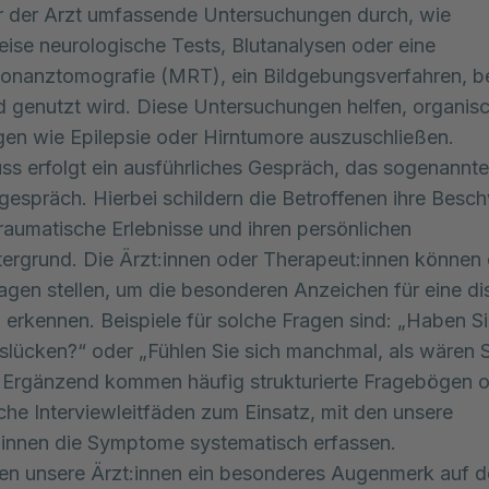
r der Arzt umfassende Untersuchungen durch, wie
eise neurologische Tests, Blutanalysen oder eine
onanztomografie (MRT), ein Bildgebungsverfahren, be
 genutzt wird. Diese Untersuchungen helfen, organis
en wie Epilepsie oder Hirntumore auszuschließen.
ss erfolgt ein ausführliches Gespräch, das sogenannte
spräch. Hierbei schildern die Betroffenen ihre Besc
raumatische Erlebnisse und ihren persönlichen
ergrund. Die Ärzt:innen oder Therapeut:innen können
ragen stellen, um die besonderen Anzeichen für eine di
 erkennen. Beispiele für solche Fragen sind: „Haben S
slücken?“ oder „Fühlen Sie sich manchmal, als wären 
 Ergänzend kommen häufig strukturierte Fragebögen 
che Interviewleitfäden zum Einsatz, mit den unsere
innen die Symptome systematisch erfassen.
en unsere Ärzt:innen ein besonderes Augenmerk auf 