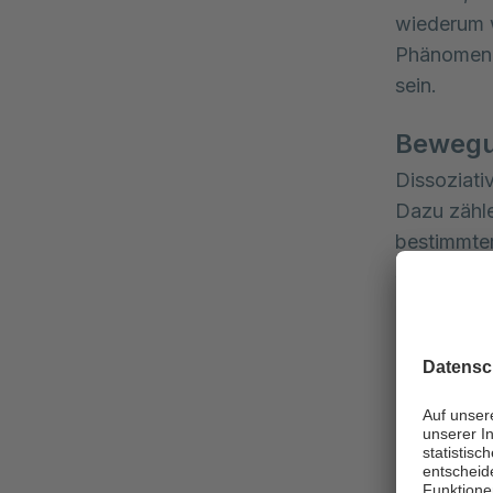
wiederum w
Phänomene 
sein.
Bewegun
Dissoziati
Dazu zähl
bestimmter
schmecken
neurologis
Krampf
Dissoziati
unterschei
nach stres
einem Gedä