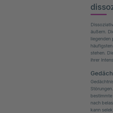
disso
Dissoziati
äußern. Di
liegenden 
häufigsten
stehen. Di
ihrer Intens
Gedächt
Gedächtnis
Störungen.
bestimmte 
nach belas
kann selekt