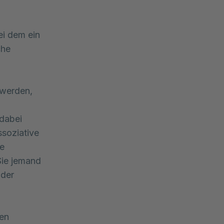
i dem ein
che
hwerden,
 dabei
ssoziative
ie
Sie jemand
oder
den