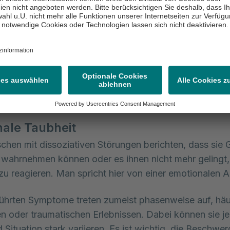
 der Kontrolle über den Körper
offene verlieren komplett die Kontrolle über ihren Körp
in Form eines sogenannten dissoziativen Stupors (latein
“) zeigen: Die Person ist völlig regungslos und regiert 
ze wie Licht, Geräusche oder Berührungen. Dabei ist d
 Person jedoch nicht bewusstlos.
ale Taubheit
chen mit dissoziativen Störungen berichten, dass sie 
 wahrnehmen können oder es ihnen nicht mehr gelingt,
zu reagieren. Man spricht hier von einer emotionalen 
ührten Symptome treten zumeist phasenweise auf, häu
n oder traumatischen Erlebnissen. Dabei können sie j
 Situation stark variieren. Es ist wichtig, die Beschwer