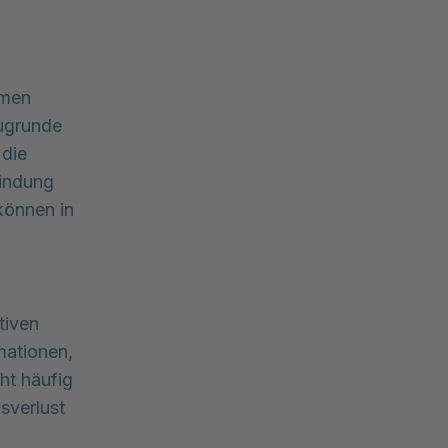
men 
ugrunde 
die 
indung 
önnen in 
tiven
mationen,
ht häufig
sverlust