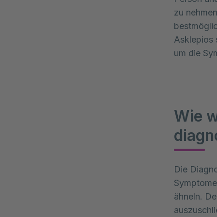
zu nehmen 
bestmöglic
Asklepios 
um die Sy
Wie w
diagn
Die Diagno
Symptome 
ähneln. De
auszuschli