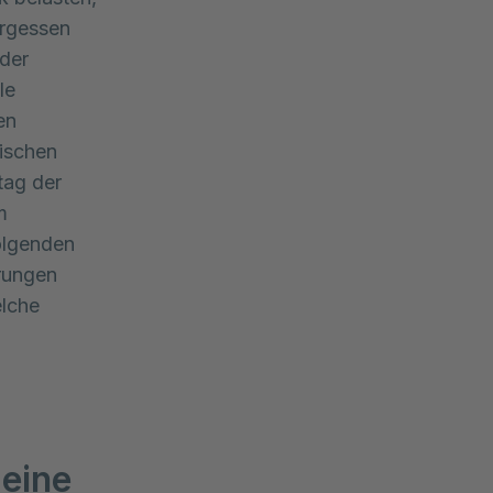
ergessen
der
le
en
tischen
tag der
m
olgenden
örungen
elche
eine