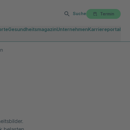
Suche
Termin
orte
Gesundheitsmagazin
Unternehmen
Karriereportal
en
itsbilder.
k belasten,