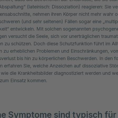
„Abspaltung“ (lateinisch: Dissoziation) reagieren: Sie v
nsabschnitte, nehmen ihren Körper nicht mehr wahr o
schweren (und sehr seltenen) Fällen sogar eine „multip
keit“ entwickeln. Mit solchen sogenannten psychogen
en versucht die Seele, sich vor unerträglichen trauma
n zu schützen. Doch diese Schutzfunktion führt im All
en zu erheblichen Problemen und Einschränkungen, vo
verlust bis hin zu körperlichen Beschwerden. In den f
n erfahren Sie, welche Anzeichen auf dissoziative St
 wie die Krankheitsbilder diagnostiziert werden und w
 zum Einsatz kommen.
e Symptome sind typisch für 