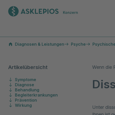
Zur Startseite
Konzern
Dissoziative Störungen
Diagnosen & Leistungen
Psyche
Psychisch
Artikelübersicht
Wenn die P
Symptome
Dis
Diagnose
Behandlung
Begleiterkrankungen
Prävention
Wirkung
Unter diss
Ihnen ist g