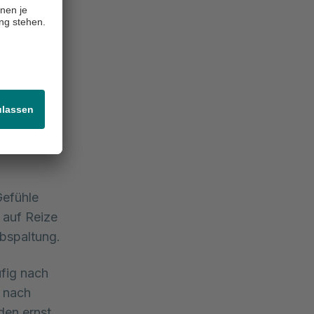
er. Dies
isch für
nicht auf
ie
Gefühle
 auf Reize
Abspaltung.
fig nach
e nach
den ernst