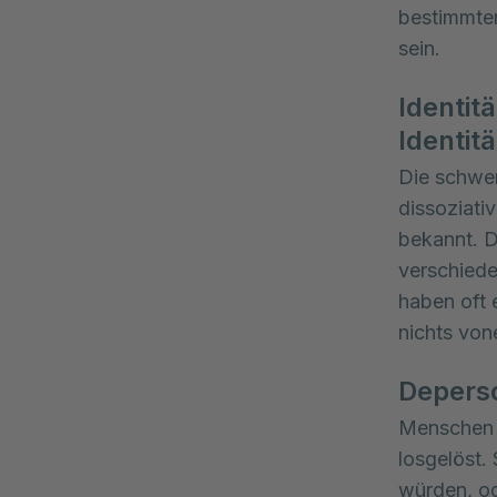
bestimmter
sein.
Identit
Identit
Die schwer
dissoziati
bekannt. 
verschiede
haben oft 
nichts von
Deperso
Menschen m
losgelöst.
würden, od