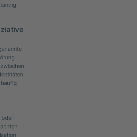
ständig
ziative
ogenannte
törung
 zwischen
dentitäten
 häufig
 oder
bachten
isation