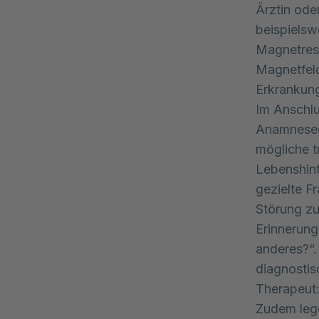
Ärztin ode
beispielsw
Magnetres
Magnetfeld
Erkrankung
Im Anschlu
Anamnesege
mögliche t
Lebenshint
gezielte F
Störung zu
Erinnerung
anderes?“.
diagnostis
Therapeut:
Zudem leg