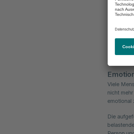
Verlust
Einige Betr
kann sich 
„Erstarrung
äußere Rei
betroffene
Emotion
Viele Mens
nicht mehr
emotional 
Die aufgef
belastende
Person und