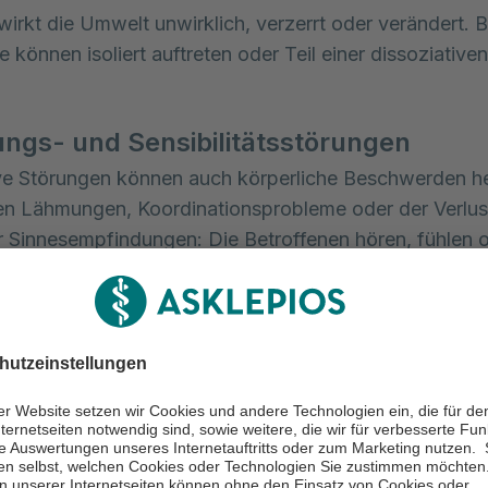
irkt die Umwelt unwirklich, verzerrt oder verändert. 
können isoliert auftreten oder Teil einer dissoziative
gs- und Sensibilitätsstörungen
ve Störungen können auch körperliche Beschwerden he
en Lähmungen, Koordinationsprobleme oder der Verlus
 Sinnesempfindungen: Die Betroffenen hören, fühlen 
 anders als gewöhnlich. Diese Symptome ähneln oft
chen Erkrankungen, haben jedoch keine organische U
anfälle
ve Krampfanfälle sehen epileptischen Anfällen sehr ähn
den sich jedoch in wichtigen Punkten. Sie treten in der
sigen oder belastenden Situationen auf und gehen nich
chtnisverlust für die Dauer des Anfalls einher.