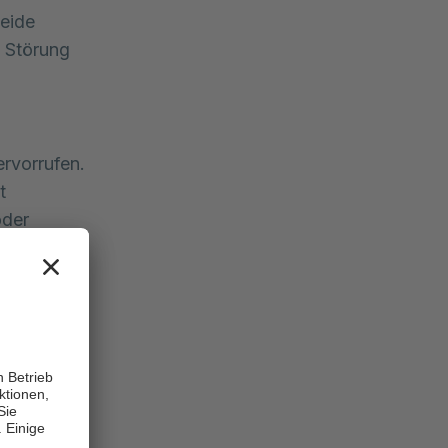
Beide
n Störung
rvorrufen.
t
oder
rsache.
lich,
 Regel
t mit