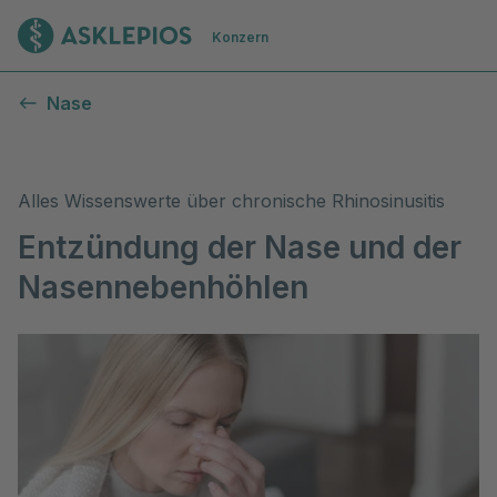
Zur Startseite
Konzern
Chronische Rhinosinusitis (Entzündung der Nasennebenhö
Nase
Alles Wissenswerte über chronische Rhinosinusitis
Entzündung der Nase und der
Nasennebenhöhlen