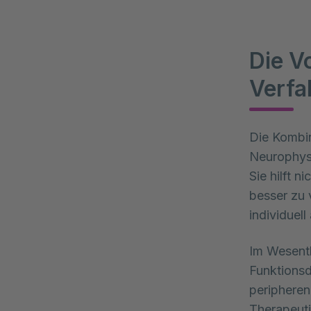
Die V
Verfa
Die Kombin
Neurophysi
Sie hilft 
besser zu 
individuel
Im Wesentl
Funktionsd
peripheren
Therapeut