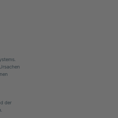
stems. 
 Ursachen 
nen 
nd der
n.