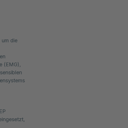
 um die 
en 
e (EMG), 
sensiblen 
ensystems 
AEP
eingesetzt,