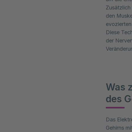
Zusätzlic
den Muskel
evozierten
Diese Tech
der Nerven
Veränderun
Was z
des G
Das Elektr
Gehirns mit