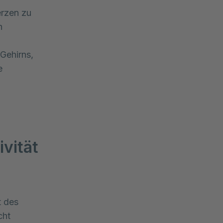
erzen zu
h
 Gehirns,
e
ivität
 des 
ht 