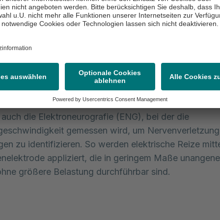
myografie (EMG) analysiert die elektrische Aktivität in
d wird genutzt, um Erkrankungen des peripheren 
ems und der Muskulatur zu diagnostizieren. 
tersuchung werden feine Nadelelektroden in den Musk
, um dessen Aktivität in Ruhe und unter Belastung zu 
esonders hilfreich bei der Abklärung von Erkrankungen
athie, Myasthenie oder Muskeldystrophien.
t auch die Elektroneurografie (ENG), bei der die
geschwindigkeit gemessen wird, um Nervenverletzung
en zu identifizieren. So werden elektrische Reize mitt
nelektrode appliziert, die in geringem Maße unangen
hne größere Belastung durchführbar sind.