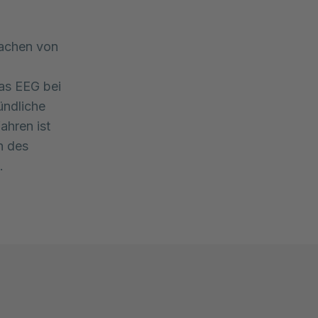
sachen von
das EEG bei
ündliche
ahren ist
n des
.