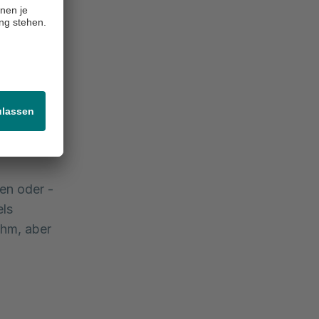
 den 
el
messen.
 wie
en oder -
els
ehm, aber