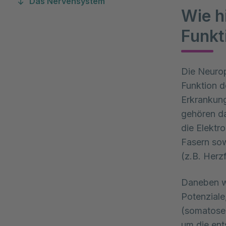
Das Nervensystem
Wie h
Funkt
Die Neurop
Funktion d
Erkrankung
gehören da
die Elektr
Fasern so
(z.B. Herz
Daneben we
Potenziale
(somatosen
um die en