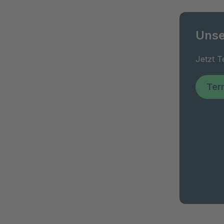
Unse
Jetzt 
Ter