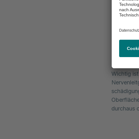
Die Elektro
Muskeln un
Nervensyst
Bei der Un
eingeführt
Dies ist b
Polyneurop
Wichtig is
Nervenleit
schädigung
Oberfläche
durchaus o