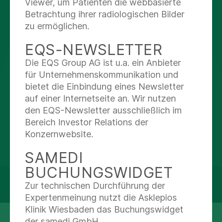
AUF DEM LAUFENDEN
Viewer, um Patienten die webbasierte
Betrachtung ihrer radiologischen Bilder
BLEIBEN
zu ermöglichen.
EQS-NEWSLETTER
Instagram
Die EQS Group AG ist u.a. ein Anbieter
für Unternehmenskommunikation und
Facebook
bietet die Einbindung eines Newsletter
auf einer Internetseite an. Wir nutzen
X
den EQS-Newsletter ausschließlich im
Bereich Investor Relations der
Youtube
Konzernwebsite.
SAMEDI
BUCHUNGSWIDGET
© Asklepios Kliniken GmbH & Co. KGaA 2026
Zur technischen Durchführung der
Expertenmeinung nutzt die Asklepios
Klinik Wiesbaden das Buchungswidget
Termin vereinbaren
Stellenangebote
der samedi GmbH.