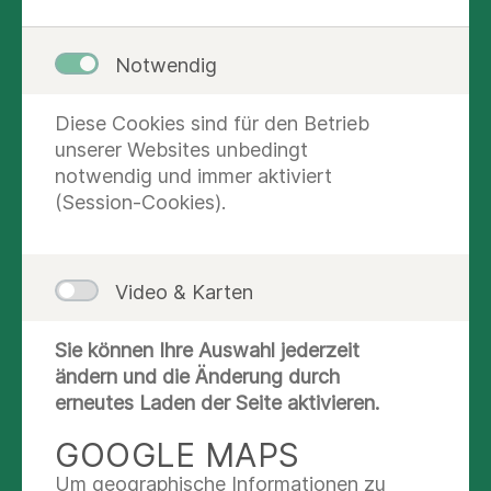
in Hamburg-Rissen
Notwendig
In unserem Ambulanten Therapiezentrum
Diese Cookies sind für den Betrieb
in Hamburg-Rissen behandeln wir
unserer Websites unbedingt
erfolgreich verschiedene Krankheitsbilder
notwendig und immer aktiviert
wie akute Rücken-, Gelenk- oder
(Session-Cookies).
Kiefergelenkschmerzen und behandeln
Sie zur Vor- und Nachbereitung von
Operationen im Zusammenhang mit
Video & Karten
künstlichen Hüft- und Kniegelenken,
Bandscheibenvorfällen oder
Sie können Ihre Auswahl jederzeit
Knochenbrüchen.
mehr lesen
ändern und die Änderung durch
erneutes Laden der Seite aktivieren.
Nutzen Sie unsere vielfältigen
Therapieangebote wie Krankengymnastik
Stellenangebote
GOOGLE MAPS
(KG), Manuelle Therapie (MT), Manuelle
Um geographische Informationen zu
Wir sind auf der Suche nach neuen Kolleg:innen -