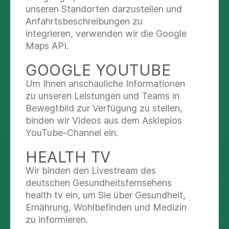
Lymphdrainage, CMD und
unseren Standorten darzustellen und
und freuen uns auf Ihre Bewerbung!
Krankengymnastik am Gerät (KGG), um
Anfahrtsbeschreibungen zu
Ihre Gesundheit zu fördern. Darüber
integrieren, verwenden wir die Google
Mehr lesen
hinaus bieten wir Ihnen die Möglichkeit,
Maps API.
unsere Trainingsfläche als
GOOGLE YOUTUBE
Selbstzahler:innen präventiv zu nutzen
und hier in Bewegung zu kommen.
Um Ihnen anschauliche Informationen
zu unseren Leistungen und Teams in
Dank unserer direkten Anbindung an das
Bewegtbild zur Verfügung zu stellen,
Asklepios Westklinikum und das Asklepios
KONTAKT & ORIENTIERUNG
binden wir Videos aus dem Asklepios
MVZ West profitieren Sie von einem
YouTube-Channel ein.
interdisziplinären physiotherapeutischen
HEALTH TV
und ärztlichen Netzwerk im Hamburger
Westen. Vertrauen Sie auf unsere
Wir binden den Livestream des
deutschen Gesundheitsfernsehens
Erfahrung und Expertise für Ihre optimale
health tv ein, um Sie über Gesundheit,
physiotherapeutische Betreuung.
Ernährung, Wohlbefinden und Medizin
zu informieren.
Wir freuen uns darauf, Sie kennen zu