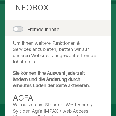
lernen!
INFOBOX
Suurheid 20
22559 Hamburg
Fremde Inhalte
Route planen
Um Ihnen weitere Funktionen &
Services anzubieten, betten wir auf
unseren Websites ausgewählte fremde
(040) 8191-4300
Inhalte ein.
Sie können Ihre Auswahl jederzeit
Nachricht schreiben
ändern und die Änderung durch
erneutes Laden der Seite aktivieren.
teilen
tweet
AGFA
Wir nutzen am Standort Westerland /
Sylt den Agfa IMPAX / web.Access