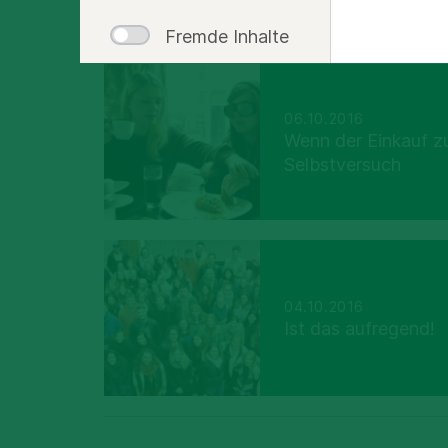
OKTOBER
Fremde Inhalte
06.10.2016
Wenn der Einkauf zu
Selbstversuch
04.10.2016
Ist das aufregend!