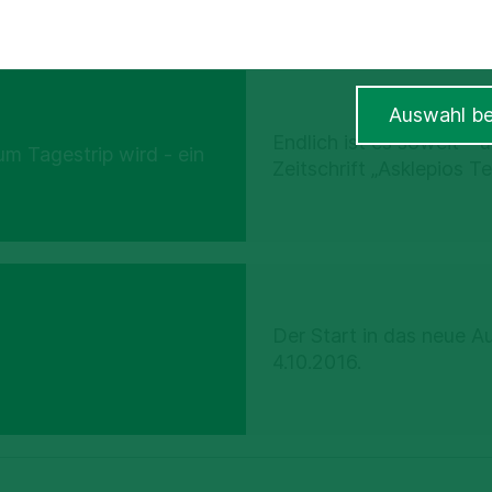
Auswahl be
Endlich ist es soweit – un
m Tagestrip wird - ein
Zeitschrift „Asklepios T
Der Start in das neue 
4.10.2016.