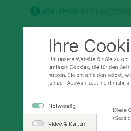
BILDUNGSZEN
Ihre Cooki
Ausbildung wählen
Beraten & Inform
Asklepios Bildungszentrum Lich
Beraten &
Um unsere Website für Sie zu opt
umfasst Cookies, die für den Betr
nutzen. Sie entscheiden selbst, w
je nach Auswahl u.U. nicht mehr a
AKTUELLES AUS UNS
2016
Notwendig
Diese C
(Sessio
Video & Karten