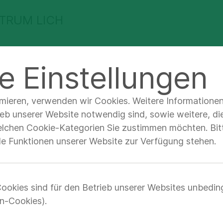
TRUM LICH
e Einstellungen
ieren
Bewerbung
Arbeiten im BZG
 Informieren
Aktuelle Meldungen
imieren, verwenden wir Cookies. Weitere Informatione
ieb unserer Website notwendig sind, sowie weitere, di
elchen Cookie-Kategorien Sie zustimmen möchten. Bitt
lle Funktionen unserer Website zur Verfügung stehen.
EREM BILDUNGSZENTRUM
ookies sind für den Betrieb unserer Websites unbedin
n-Cookies).