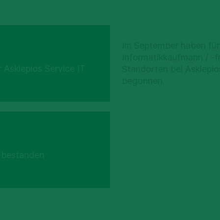
Im September haben fün
Informatikkaufmann / -f
 Asklepios Service IT
Standorten bei Asklepio
begonnen.
 bestanden