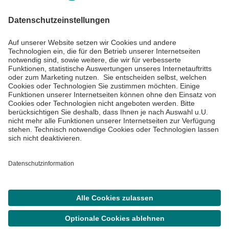
Informiert bleiben
Impressum
Datenschutzinformationen
Cookie Einstellungen
©
Asklepios Kliniken GmbH & Co. KGaA 2026