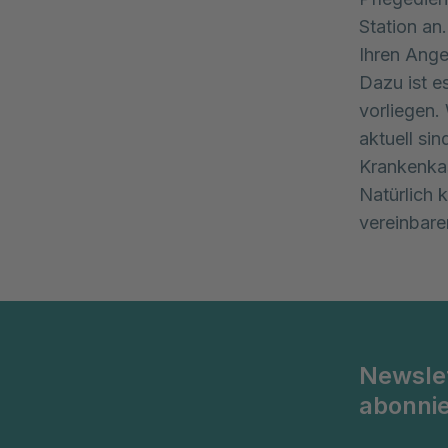
Station an
Ihren Ange
Dazu ist e
vorliegen.
aktuell sin
Krankenka
Natürlich 
vereinbare
Newsle
abonni