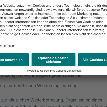
fsichtigter Kinder,
äche zur Unterstützung von Krankheitsbewältigung un
tlung zu Selbsthilfegruppen,
ng von Ansprüchen gegenüber Renten-, Kranken- und
versicherungen,
ationen über Vorsorgevollmachten, Patienten und
uungsverfügungen,
ationen zur Suchtberatung,
tützung bei Wohnungslosigkeit sowie mit
ng zur beruflichen Wiedereingliederung
 zur häuslichen Weiterbetreuung, Organisation eines
stes oder Pflegeplatzes sprechen Sie gerne die Ärzt:in