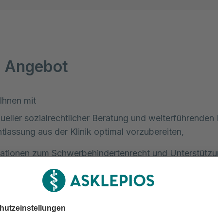
 Angebot
 Ihnen mit
dueller sozialrechtlicher Beratung und weiterführenden 
ntlassung aus der Klinik optimal vorzubereiten,
ationen zum Schwerbehindertenrecht und Unterstützu
stellung beim Amtsgericht,
g von Möglichkeiten für wirtschaftliche Hilfen,
ng in Krisensituationen, wie z.B. Gewalt, Versorgung