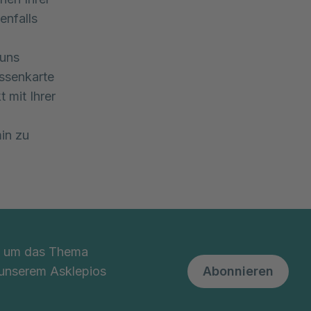
enfalls
 uns
assenkarte
 mit Ihrer
min zu
nd um das Thema
 unserem Asklepios
Abonnieren