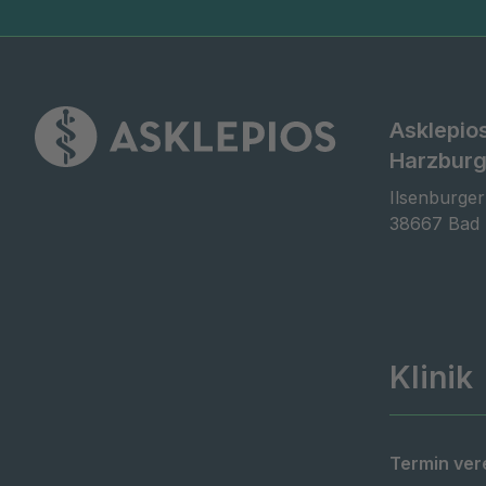
Asklepios
Harzbur
Ilsenburger
38667 Bad
Klinik
Termin ver