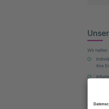
Unser
Wir helfen
indivi
Ihre E
Inform
Antrag
Klärun
Beratu