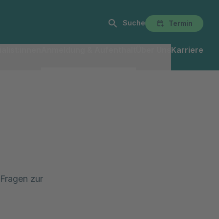
Suche
Termin
alist:innen
Anmeldung & Aufenthalt
Über Uns
Karriere
 Fragen zur