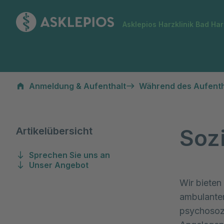
Zur Startseite
Asklepios Harzklinik Bad Ha
Sozialdienst
Anmeldung & Aufenthalt
Während des Aufenth
Sozi
Artikelübersicht
Sprechen Sie uns an
Unser Angebot
Wir bieten
ambulanten
psychosozi