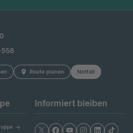
-0
-558
ben
Route planen
Notfall
ppe
Informiert bleiben
Gruppe