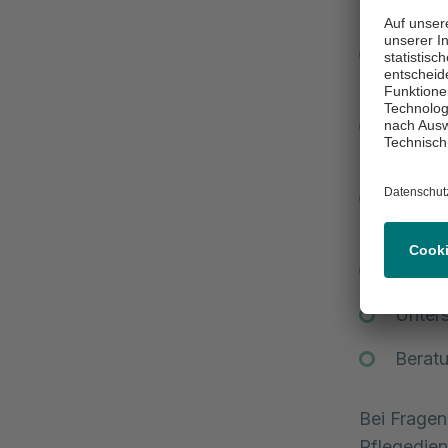
unbeau
Gespr
Vermit
Kläru
Pflege
Inform
Betre
Inform
Unters
Beratu
Bei Fragen
Pflegedien