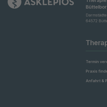
Therapi
Büttelbo
Darmstädter
64572 Bütt
Thera
Termin ver
Praxis find
Anfahrt & 