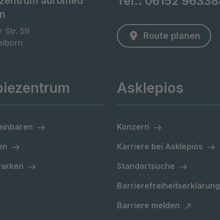
Tel.:
06152 96338
ezentrum auromed
rn
 Str. 59

Route planen
elborn
piezentrum
Asklepios
einbaren
Konzern
en
Karriere bei Asklepios
Parken
Standortsuche
Barrierefreiheitserklärung
Barriere melden