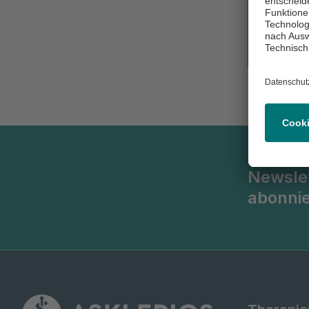
Newsle
abonni