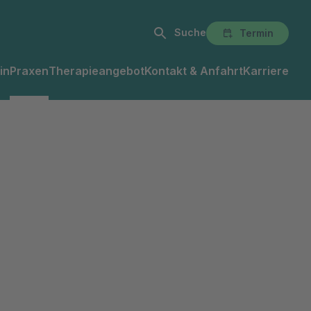
Suche
Termin
in
Praxen
Therapieangebot
Kontakt & Anfahrt
Karriere