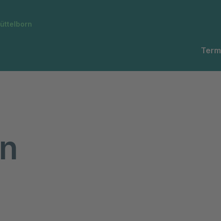
üttelborn
Term
en