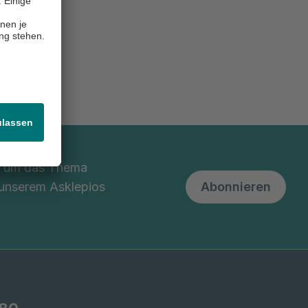
nd um das Thema
 unserem Asklepios
Abonnieren