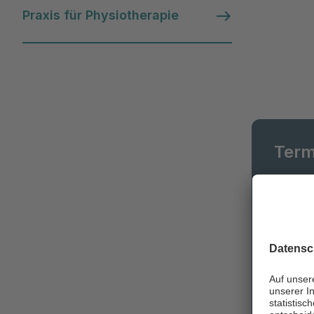
Praxis für Physiotherapie
Term
Wir sin
Sie da.
unsere
Ter