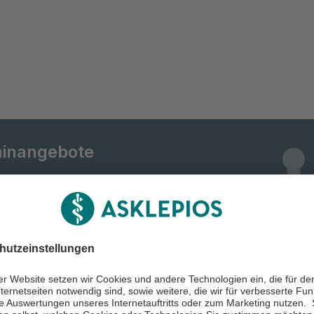
inangebote
d mit zahlreichen Terminangeboten für
 Buchen Sie jetzt Ihren Termin bei
n Therapeut:innen.
Alle Terminangebote
min buchen
unseres Standorts
ansehen