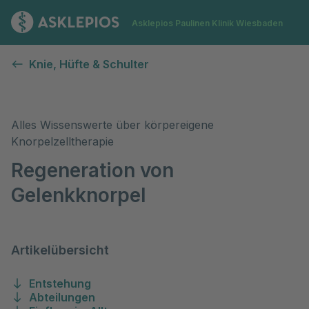
Zur Startseite
Asklepios Paulinen Klinik Wiesbaden
Körpereigene Knorpelzelltransplantation
Knie, Hüfte & Schulter
Alles Wissenswerte über körpereigene
Knorpelzelltherapie
Regeneration von
Gelenkknorpel
Artikelübersicht
Entstehung
Abteilungen