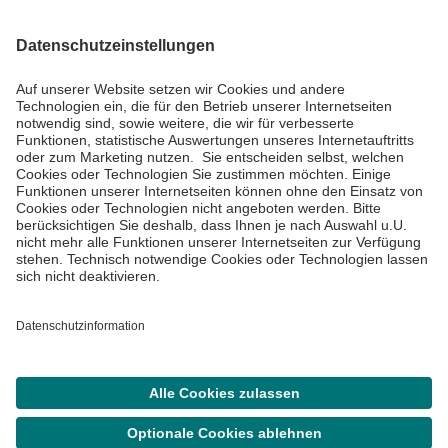
Informiert bleiben
Impressum
Datenschutzinformationen
Cookie Einstellungen
©
Asklepios Kliniken GmbH & Co. KGaA 2026