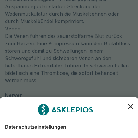
Anspannung oder starker Streckung der
Wadenmuskulatur durch die Muskelsehnen oder
durch Muskelbündel komprimiert.
Venen
Die Venen führen das sauerstoffarme Blut zurück
zum Herzen. Eine Kompression kann den Blutabfluss
stören und damit zu Schwellungen, einem
Schweregefühl und sichtbaren Venen an den
betroffenen Extremitäten führen. In schweren Fällen
bildet sich eine Thrombose, die sofort behandelt
werden muss.
Nerven
Der Plexus brachialis ist ein Bündel von Nerven, das
Signale vom Rückenmark zu den Schultern, Armen
und Händen überträgt. Werden diese Nerven
eingeengt, treten Schmerzen, Taubheitsgefühle,
Kribbeln oder Kraftverlust auf. Hält die Kompression