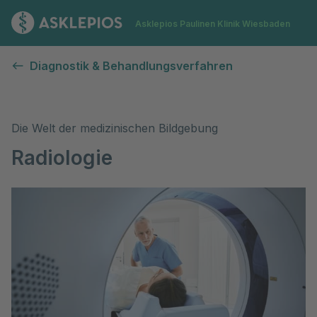
Zur Startseite
Asklepios Paulinen Klinik Wiesbaden
Bildgebung (Radiologie)
Diagnostik & Behandlungsverfahren
Die Welt der medizinischen Bildgebung
Radiologie