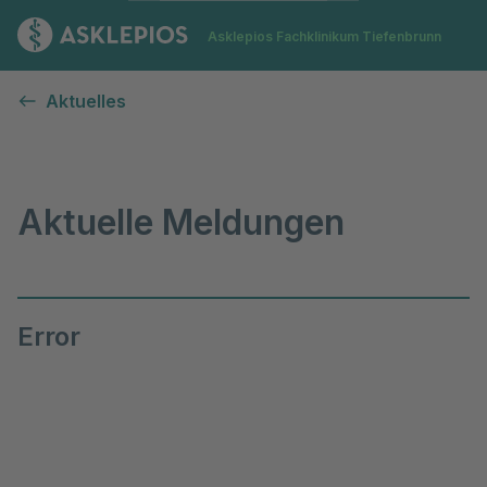
Zur Startseite
Asklepios Fachklinikum Tiefenbrunn
Aktuelle Meldungen
Aktuelles
Aktuelle Meldungen
Error