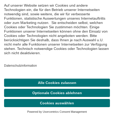
Impressum
Datenschutzinformationen
Cookie Einstellungen
©
Asklepios Kliniken GmbH & Co. KGaA 2026
Suche
Termin
Menü