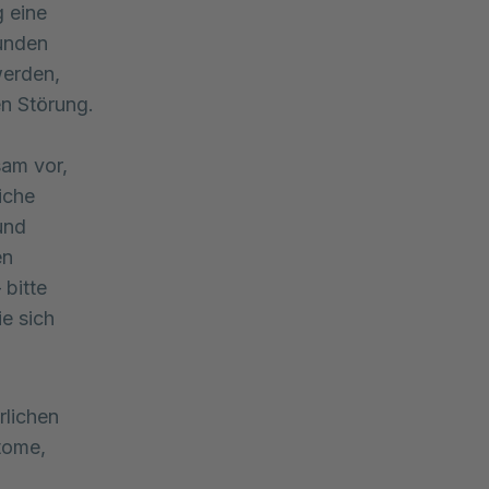
g eine
unden
werden,
en Störung.
sam vor,
iche
und
en
 bitte
ie sich
rlichen
tome,