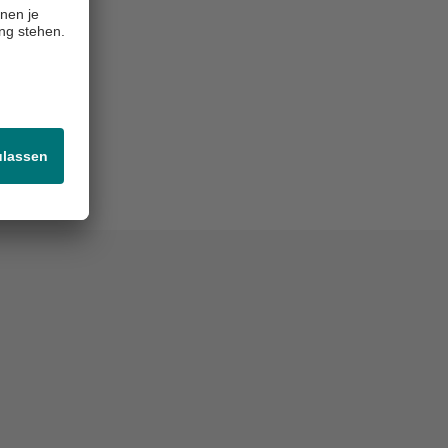
ändnisvoll
on zu