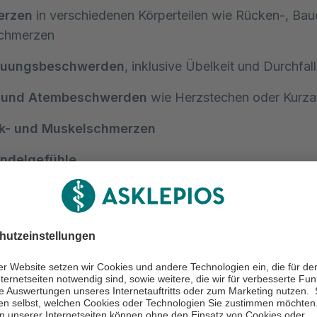
erzen
in verschiedenen Körperteilen wie Rücken-, Bau
chmerzen
auungsbeschwerden
, inklusive Übelkeit und Durchfall
 und Atembeschwerden
wie Herzstechen oder Kurza
k- und Muskelschmerzen
ndelgefühle
ome können in ihrer Ausprägung von Person zu Perso
sspezifisch variieren.
n bei akuten Symptomen?
d in Ihrem Umfeld plötzlich sehr starke Symptome ei
en Störung zeigt, die sich schnell verschlimmern, da
Wählen Sie im den Notruf 112.