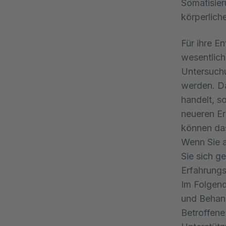
Somatisier
körperlich
Für ihre E
wesentlich
Untersuch
werden. Da
handelt, s
neueren Er
können das
Wenn Sie a
Sie sich ge
Erfahrungs
Im Folgend
und Behan
Betroffen