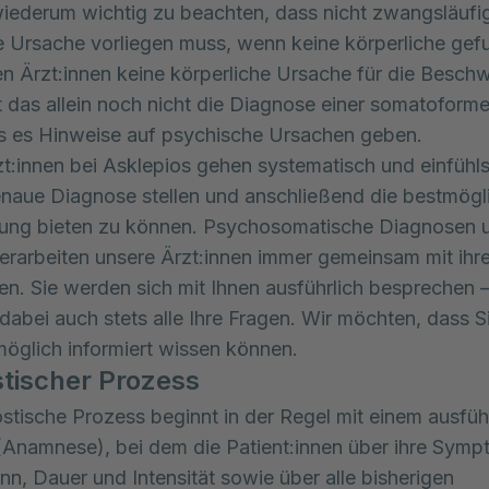
wiederum wichtig zu beachten, dass nicht zwangsläufi
 Ursache vorliegen muss, wenn keine körperliche gef
en Ärzt:innen keine körperliche Ursache für die Besch
gt das allein noch nicht die Diagnose einer somatoform
s es Hinweise auf psychische Ursachen geben.
t:innen bei Asklepios gehen systematisch und einfühl
naue Diagnose stellen und anschließend die bestmögl
zung bieten zu können. Psychosomatische Diagnosen 
erarbeiten unsere Ärzt:innen immer gemeinsam mit ihr
nen. Sie werden sich mit Ihnen ausführlich besprechen –
 dabei auch stets alle Ihre Fragen. Wir möchten, dass S
möglich informiert wissen können.
tischer Prozess
stische Prozess beginnt in der Regel mit einem ausfüh
Anamnese), bei dem die Patient:innen über ihre Symp
nn, Dauer und Intensität sowie über alle bisherigen