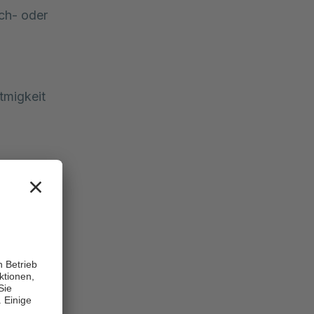
ch- oder
tmigkeit
n und
ner
nn handeln