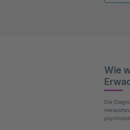
0 Elemente
Wie w
Erwac
Die Diagno
Herausford
psychosoma