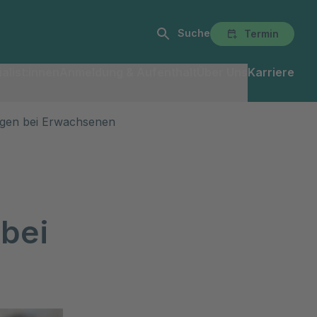
Suche
Termin
alist:innen
Anmeldung & Aufenthalt
Über Uns
Karriere
gen bei Erwachsenen
bei