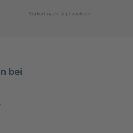
Sort
n bei
 