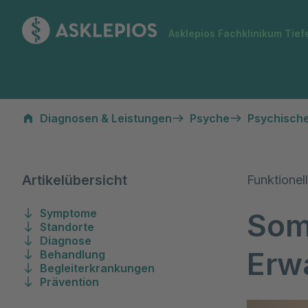
Zur Startseite
Asklepios Fachklinikum Tie
Somatoforme Störungen bei Erwachsenen
Diagnosen & Leistungen
Psyche
Psychisch
Artikelübersicht
Funktione
Symptome
Som
Standorte
Diagnose
Erw
Behandlung
Begleiterkrankungen
Prävention