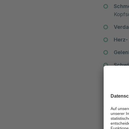
Schm
Kopfs
Verd
Herz-
Gelen
Schwi
Die Sympt
geschlecht
Was tu
Wenn jeman
somatoform
Sie bitte. 