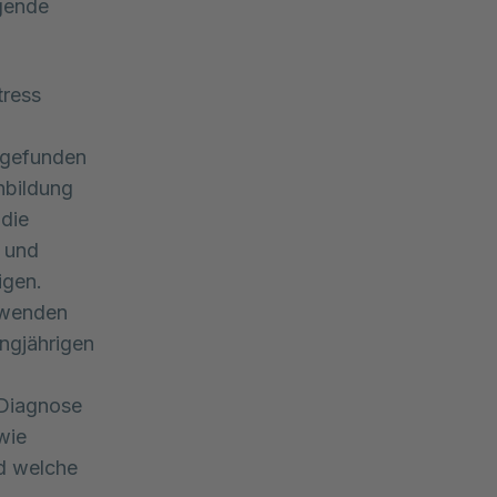
gende 
tress
 gefunden
nbildung
 die
und
igen.
 wenden
angjährigen
 Diagnose
wie
d welche