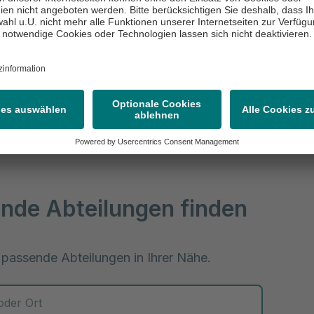
 Erste Hilfe: Beruhigen Sie die Person. Seien Sie verst
hen Sie, die betroffene Person in eine bequeme Positi
re Rolle besteht darin, die Person zu unterstützen, bis
lle Hilfe vor Ort ist.
nde Abteilungen finden
 passende Abteilungen in Ihrer Nähe.