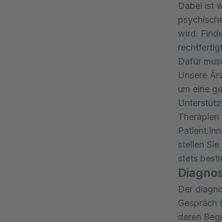
Dabei ist 
psychische
wird. Find
rechtferti
Dafür mus
Unsere Ärz
um eine ge
Unterstüt
Therapien 
Patient:in
stellen Sie
stets best
Diagnos
Der diagno
Gespräch (
deren Begi