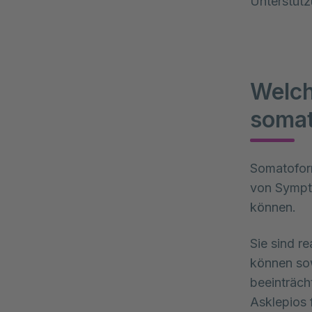
Unterstütz
Welch
somat
Somatoform
von Sympto
können. 
Sie sind r
können sow
beeinträch
Asklepios 