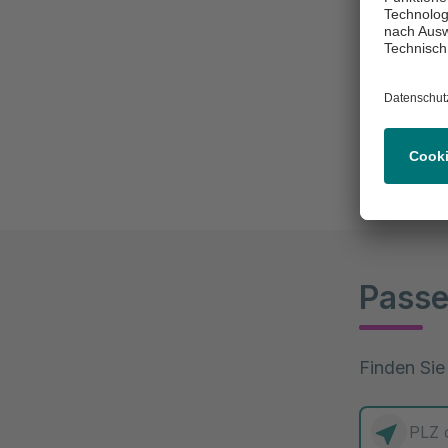
Leisten Sie
und versuc
bringen. Ih
professione
Passe
Finden Sie