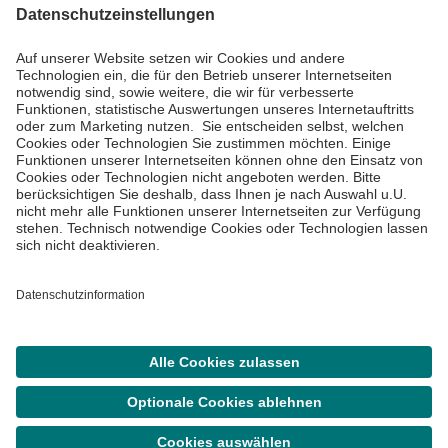
Informiert bleiben
Impressum
Datenschutzinformationen
Cookie Einstellungen
©
Asklepios Kliniken GmbH & Co. KGaA 2026
Suche
Termin
Menü