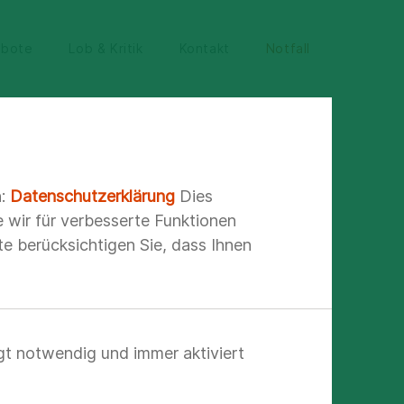
ebote
Lob & Kritik
Kontakt
Notfall
 Dermatologie & Medizinische Kosmetik
n:
Datenschutzerklärung
Dies
e wir für verbesserte Funktionen
e berücksichtigen Sie, dass Ihnen
ogie
gt notwendig und immer aktiviert