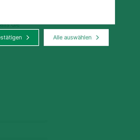
etik
lls die
lgreiche
stätigen
Alle auswählen
en Leitung