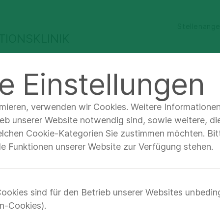
Stellenang
TIONSKLINIK
ür Ärzte &
Qualität &
Unternehmen &
e Einstellungen
achbesucher
Sicherheit
Verantwortung
ungen & Therapien
Therapieangebote
Ästhetische
imieren, verwenden wir Cookies. Weitere Informatione
ieb unserer Website notwendig sind, sowie weitere, di
elchen Cookie-Kategorien Sie zustimmen möchten. Bitt
lle Funktionen unserer Website zur Verfügung stehen.
etische Dermatol
ookies sind für den Betrieb unserer Websites unbedin
n-Cookies).