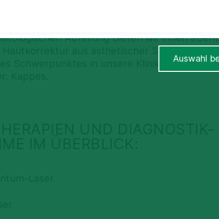
dizinische Kosm
atologischen Abteilung bieten wir Ihnen ebenfa
 Hautkorrektur aus ästhetischer Sicht. Die erfo
Auswahl be
ses Schwerpunktes in unsere Klinik sowie dess
Dr. Kappes.
HERAPIEN UND DIAGNOSTIK-
ME IM ÜBERBLICK:
antum-Laser
ser