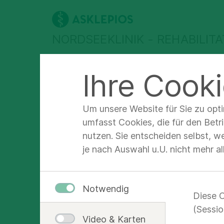
NORDSEEKLINIK - REHABILITA
Abteilungen &
Für Patienten &
F
Ihre Cooki
Therapien
Angehörige
F
Asklepios Nordseeklinik Westerland/Sylt Rehabilitationsklinik
Abteil
Um unsere Website für Sie zu opt
umfasst Cookies, die für den Betr
nutzen. Sie entscheiden selbst, w
je nach Auswahl u.U. nicht mehr a
Ästh
Notwendig
Diese C
(Sessio
Video & Karten