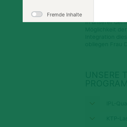
& Me
Fremde Inhalte
In unserer derm
Möglichkeit der
Integration die
obliegen Frau 
UNSERE T
PROGRAM
IPL-Qu
KTP-La