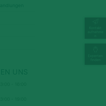
handlungen
Kontakt
aufnehme
n
ung in den
Experten
finden
terswarzen,
HEN UNS
13:00 - 16:00
13:00 - 19:00