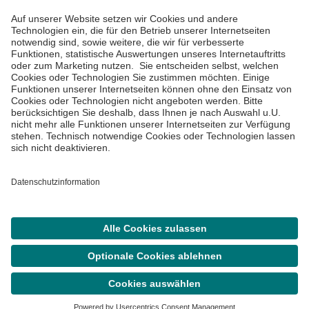
Informiert bleiben
Impressum
Datenschutzinformationen
Cookie Einstellungen
©
Asklepios Kliniken GmbH & Co. KGaA 2026
Suche
Menü