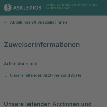
Asklepios Nordseeklinik Westerland -
Zur Startseite
Akutkrankenhaus
Zuweiserinformationen
Abteilungen & Spezialist:innen
Zuweiserinformationen
Artikelübersicht
Unsere leitenden Ärztinnen und Ärzte
Unsere leitenden Ärztinnen und