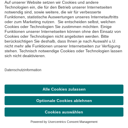
Asklepios Gruppe
Informiert bleiben
Impressum
Suche
Termin
Menü
Datenschutzinformationen