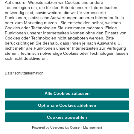
Asklepios Klinik St. Georg
Lohmühlenstraße 5

20099 Hamburg
(0 40) 18 18-85 0
(0 40) 18 18-85 35 06
Nachricht schreiben
Route planen
Suche
Termin
Menü
Notfall