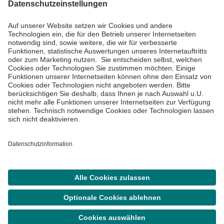
Informiert bleiben
Impressum
Datenschutzinformationen
Cookie Einstellungen
©
Asklepios Kliniken GmbH & Co. KGaA 2026
Suche
Termin
Menü