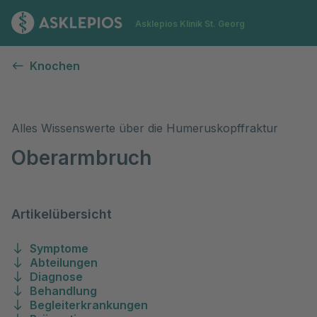
Zur Startseite
Asklepios Klinik St. Georg
Oberarmbruch, Bruch des Oberarmkopfes
Knochen
Alles Wissenswerte über die Humeruskopffraktur
Oberarmbruch
Artikelübersicht
Symptome
Abteilungen
Diagnose
Behandlung
Begleiterkrankungen