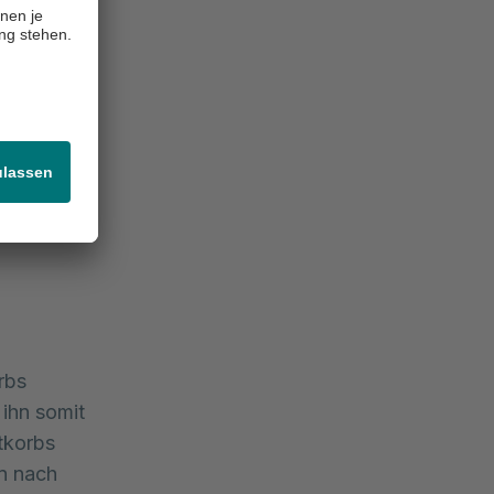
ten-Team
tz der
e
n oder eine
ne
ut in die
rbs
 ihn somit
tkorbs
n nach