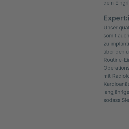
dem Eingri
Expert:
Unser qual
somit auch
zu implant
über den u
Routine-Ei
Operations
mit Radiol
Kardioanäs
langjährig
sodass Sie