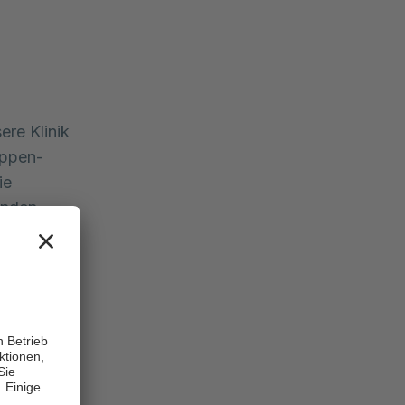
re Klinik 
appen-
e 
nden 
n sie 
chnitte 
i uns zu