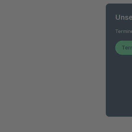
Unse
Termin
Ter