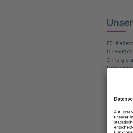
Unser
Für Patien
für Herzch
Chirurgie 
Herzklappe
unsere Spe
dabei auf m
erforderlic
Minimal
Die
minim
einem Stan