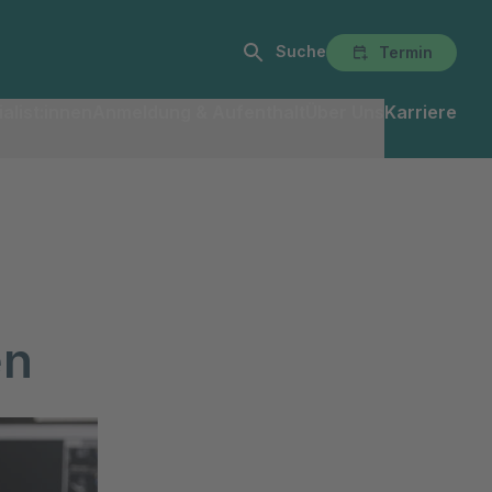
Suche
Termin
alist:innen
Anmeldung & Aufenthalt
Über Uns
Karriere
en