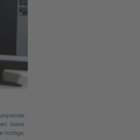
pumpender 
rt. Seine 
 richtige 