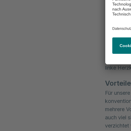
Klappenmat
Klappenrin
der Herzch
Herzklapp
Randleckbi
nicht opt
Funktionss
Undichtigk
linke Herz
Vorteil
Für unsere
konvention
mehrere Vor
auch viel 
verzichtet