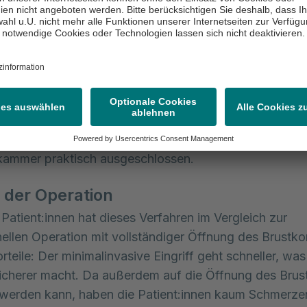
erial entfernt und die Herzklappe ohne Nähte in den
g schließdicht eingepasst. Hierdurch kann das Exper
irurgie eine zügigere Operation und einen optimalen Si
en-Prothese gewährleisten. Außerdem sind sogenannt
ldungen (zum Beispiel durch verbliebene Verkalkunge
imal angepasste Klappengröße) beziehungsweise
törungen der Klappenprothese – wie beispielsweise ei
eit (Aortenklappeninsuffizienz) – mit Rückstrom von Bl
kammer praktisch ausgeschlossen.
e der Operation
 Patient:innen hat dieses Verfahren im Vergleich zur
ellen Operation mit vollständiger Öffnung des Brustko
teile: Der minimalinvasive Eingriff geht schneller, was
sicherer macht. Da außerdem auf die Öffnung des Brus
 werden kann, haben die Patient:innen kaum Schmerze