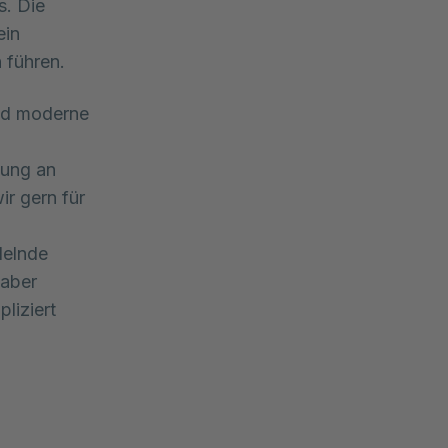
. Die 
in 
 führen.
und moderne
kung an
ir gern für
delnde
 aber
liziert