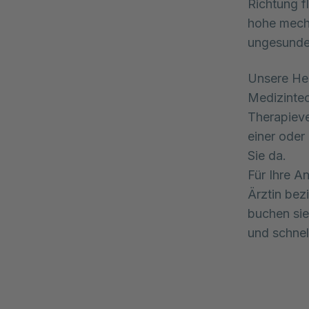
Richtung f
hohe mecha
ungesunder
Unsere Her
Medizintec
Therapieve
einer oder
Sie da.
Für Ihre A
Ärztin bez
buchen sie
und schnel