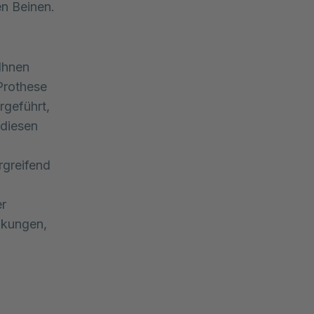
en Beinen.
 Ihnen
Prothese
rgeführt,
 diesen
rgreifend
er
nkungen,