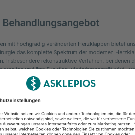
 Behandlungsangebot
ten mit hochgradig veränderten Herzklappen bietet unse
irurgie das komplette Spektrum der modernen Herzkl
an. Insbesondere rekonstruktive Verfahren, bei denen di
 erhalten und ihre Funktion wiederhergestellt wird, we
zialist:innen dabei an. Ein besonderes Augenmerk lege
inimalinvasive Techniken, für die lediglich kleine Hauts
h sind.
invasive Operation
alinvasive Operation
der nahtlosen Herzklappe ist be
dard geworden. Hierbei wird sämtliches erkranktes