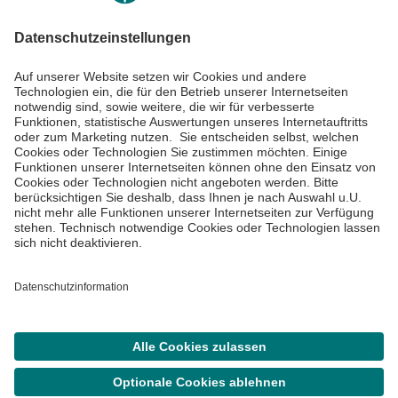
Informiert bleiben
Impressum
Datenschutzinformationen
Cookie Einstellungen
©
Asklepios Kliniken GmbH & Co. KGaA 2026