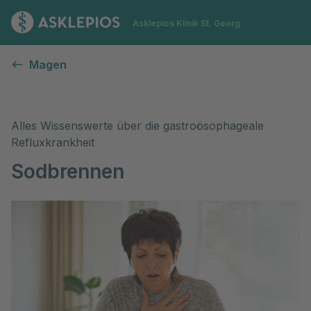
Zur Startseite
Asklepios Klinik St. Georg
Sodbrennen
Magen
Alles Wissenswerte über die gastroösophageale
Refluxkrankheit
Sodbrennen