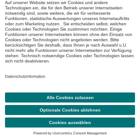
Viele wissenswerte Informationen rund um das Thema
Gesundheit erhalten Sie regelmäßig in unserem
Asklepios Newsletter.
Abonnieren
Asklepios Klinik St. Georg
Lohmühlenstraße 5

Suche
Termin
Menü
20099 Hamburg