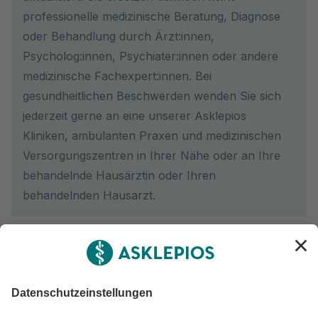
professionelle medizinische Beratung, Diagnose
oder Behandlung durch Ärzt:innen,
Psycholog:innen, Psychiater:innen oder andere
medizinische Fachexpert:innen. Bei
gesundheitlichen Beschwerden wenden Sie sich
jederzeit gerne an eine unserer Asklepios
Kliniken, ambulanten Praxen und medizinischen
Versorgungszentren in Ihrer Nähe oder an Ihre
behandelnde Hausärztin oder Ihren
behandelnden Hausarzt.
Newsletter abonnieren