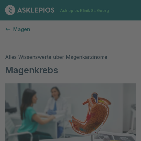
Zur Startseite
Asklepios Klinik St. Georg
Magenkrebs
Magen
Alles Wissenswerte über Magenkarzinome
Magenkrebs