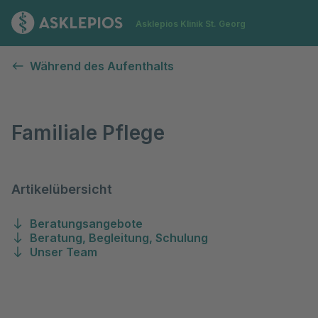
Zur Startseite
Asklepios Klinik St. Georg
Familiale Pflege
Während des Aufenthalts
Familiale Pflege
Artikelübersicht
Beratungsangebote
Beratung, Begleitung, Schulung
Unser Team