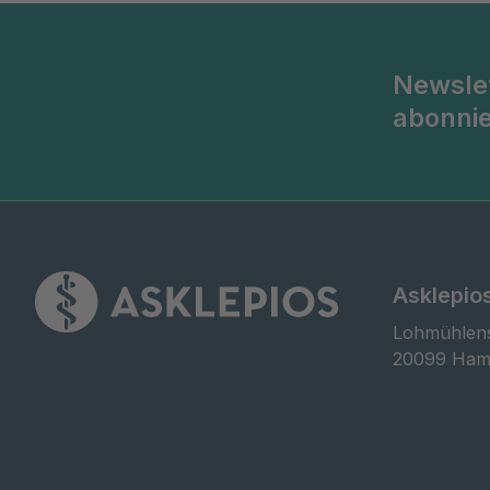
Newsle
abonni
Asklepios
Lohmühlens
20099 Ham