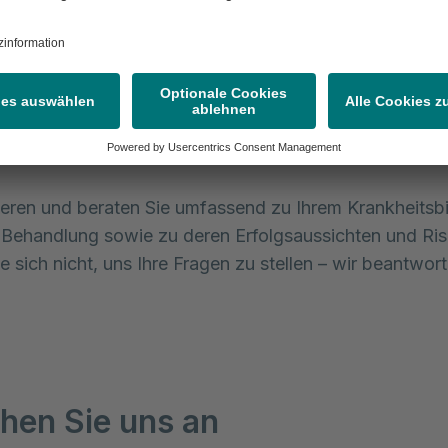
chlagader (Aortenaneurysma) auf. Ferner führt diese
g zu einer erhöhten Anfälligkeit für Entzündungen der
pe, der sogenannten Endokarditis. Bei den genannten
onen der bikuspiden Aortenklappe führen wir in der Re
hen Aortenklappenersatz durch.
ieren und beraten Sie umfassend zu Ihrem Krankheitsbil
Behandlung sowie zu deren Erfolgsaussichten und Risi
e sich nicht, uns Ihre Fragen zu stellen – wir beantwor
hen Sie uns an