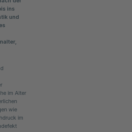
nach der
is ins
stik und
res
alter,
nd
r
he im Alter
rlichen
lgen wie
hdruck im
mdefekt