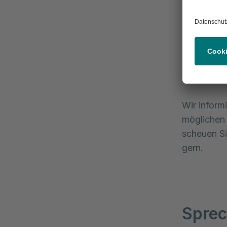
der Haupts
Veränderun
Aortenklap
Fehlfunkti
chirurgisc
Wir inform
möglichen 
scheuen Si
gern.
Sprec