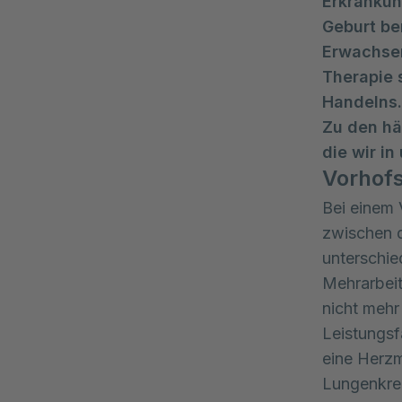
Erkrankun
Geburt be
Erwachsen
Therapie s
Handelns.
Zu den hä
die wir in
Vorhof
Bei einem 
zwischen 
unterschie
Mehrarbeit
nicht mehr
Leistungsf
eine Herz
Lungenkrei