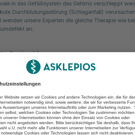
vale in das Gefäßsystem des Gehirns verschleppt wer
akute Durchblutungsstörung (Schlaganfall) verursachen
l wenden unsere Experten die gleiche Therapie wie be
tumdefekt an.
de Aortenklappe
ndelt es sich um eine angeborene Fehlanlage der Aort
4 Herzklappen). Die Aortenklappe weist hier lediglich 2
chen auf, normalerweise sind es 3 Klappentaschen (tr
pe). Etwa 0,5 % bis 2 % der Menschen sind von dies
g betroffen. Sehr häufig geht diese angeborene
änderung mit anderen Erkrankungen einher. Bei etwa
r Betroffenen entwickelt sich eine operationsbedürftige
on der Aortenklappe (hochgradige Aortenklappenvere
en einige Betroffene dieser Klappenfehlanlage eine E