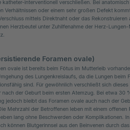
 katheter-interventionell verschließen. Bei anatomisch
n Verhältnissen oder einem sehr großen Defekt kommt
Verschluss mittels Direktnaht oder das Rekonstruieren
enen Herzbeutel unter Zuhilfenahme der Herz-Lungen
z.
rsistierende Foramen ovale)
n ovale ist bereits beim Fötus im Mutterleib vorhand
Umgehung des Lungenkreislaufs, da die Lungen beim 
tionsfähig sind. Für gewöhnlich verschließt sich dieses
r nach der Geburt beim ersten Atemzug. Bei etwa 30 
g jedoch bleibt das Foramen ovale auch nach der Geb
Die Mehrzahl der Betroffenen leben mit einem offenen
Leben lang ohne Beschwerden oder Komplikationen. In
och können Blutgerinnsel aus den Beinvenen durch das