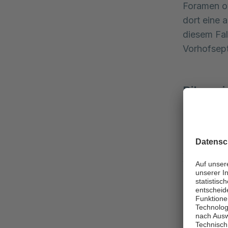
Foramen o
dort eine 
diesem Fal
Vorhofsep
Bikuspi
Hierbei ha
(eine der 
Klappentas
Aortenklap
Veränderun
Klappenver
Fünftel de
Fehlfunkti
Zudem weis