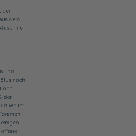
 der
 aus dem
-Maschine
en und
Fötus noch
 Loch
% der
urt weiter
 Foramen
 einigen
 offene