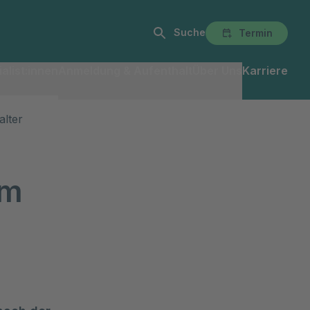
Suche
Termin
alist:innen
Anmeldung & Aufenthalt
Über Uns
Karriere
lter
im