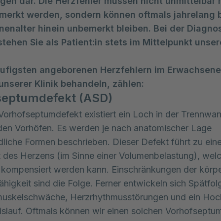
gen dar. Die Herzfehler müssen nicht unmittelbar 
merkt werden, sondern können oftmals jahrelang b
enalter hinein unbemerkt bleiben. Bei der Diagno
tehen Sie als Patient:in stets im Mittelpunkt unse
ufigsten angeborenen Herzfehlern im Erwachsenen
 unserer Klinik behandeln, zählen:
septumdefekt (ASD)
Vorhofseptumdefekt existiert ein Loch in der Trennwa
den Vorhöfen. Es werden je nach anatomischer Lage
dliche Formen beschrieben. Dieser Defekt führt zu eine
 des Herzens (im Sinne einer Volumenbelastung), welc
 kompensiert werden kann. Einschränkungen der körpe
ähigkeit sind die Folge. Ferner entwickeln sich Spätfo
muskelschwäche, Herzrhythmusstörungen und ein Hoc
slauf. Oftmals können wir einen solchen Vorhofseptu