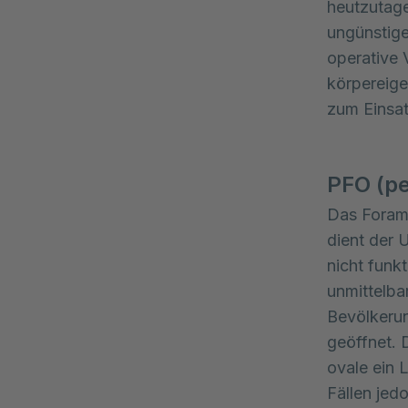
heutzutage
ungünstige
operative 
körpereig
zum Einsat
PFO (pe
Das Forame
dient der 
nicht funk
unmittelba
Bevölkerun
geöffnet. 
ovale ein 
Fällen jed