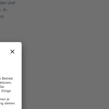
den und
. In
im
enklappe
ikuspide
er
 einem
ngung).
rweiterung