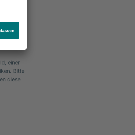
gel einen
d, einer
ken. Bitte
ten diese