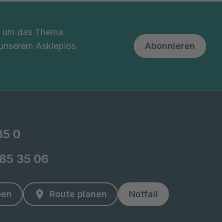
nd um das Thema
 unserem Asklepios
Abonnieren
85 0
-85 35 06
ben
Route planen
Notfall