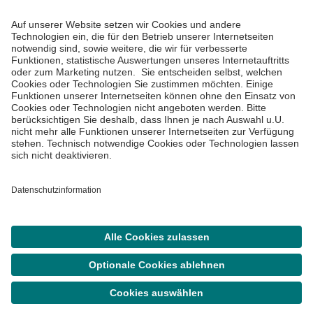
Informiert bleiben
Impressum
Datenschutzinformationen
Cookie Einstellungen
©
Asklepios Kliniken GmbH & Co. KGaA 2026
Suche
Termin
Menü