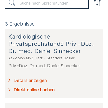
Klinik / MVZ
3 Ergebnisse
Kardiologische
Privatsprechstunde Priv.-Doz.
Fachabteilung / Praxis
Dr. med. Daniel Sinnecker
Asklepios MVZ Harz - Standort Goslar
Priv.-Doz. Dr. med. Daniel Sinnecker
Welche Leistung benötigen Sie?
Details anzeigen
Direkt online buchen
Art der Sprechstunde