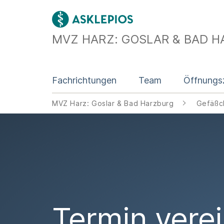
MVZ HARZ: GOSLAR & BAD 
Fachrichtungen
Team
Öffnungs
MVZ Harz: Goslar & Bad Harzburg
Gefäßch
Termin vere