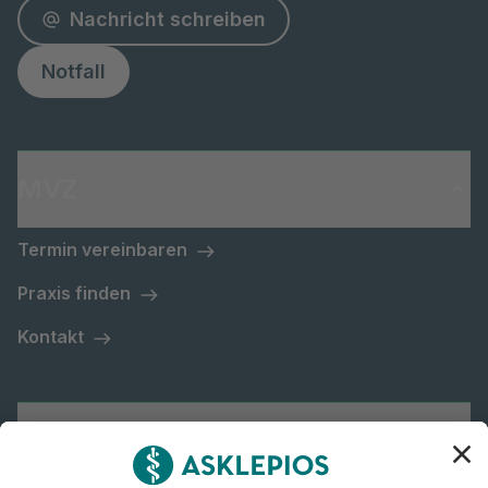
Nachricht schreiben
Notfall
MVZ
Termin vereinbaren
Praxis finden
Kontakt
Asklepios