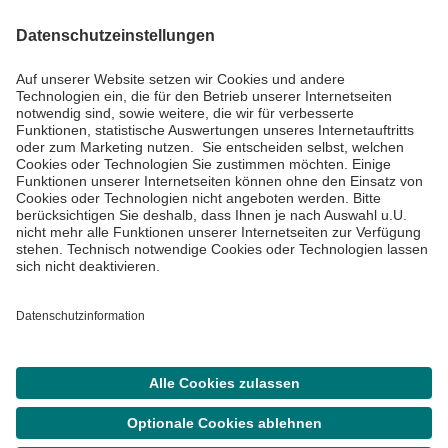
Informiert bleiben
Impressum
Datenschutzinformationen
Cookie Einstellungen
©
Asklepios Kliniken GmbH & Co. KGaA 2026