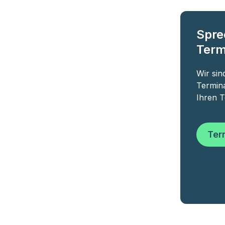
Spre
Term
Wir sin
Termina
Ihren T
Ter