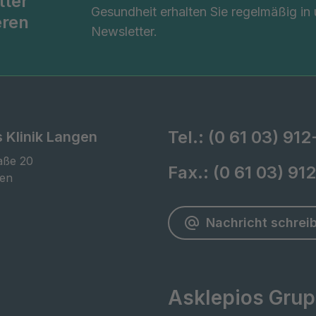
tter
Gesundheit erhalten Sie regelmäßig in
eren
Newsletter.
Tel.:
(0 61 03) 912
 Klinik Langen
ße 20

Fax.:
(0 61 03) 91
gen
Nachricht schrei
Asklepios Gru