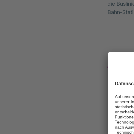
die Buslin
Bahn-Stat
Deuts
Die Asklep
eine finan
das Monat 
auch für d
Beitrag zu