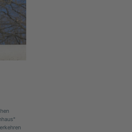
chen
nhaus"
verkehren