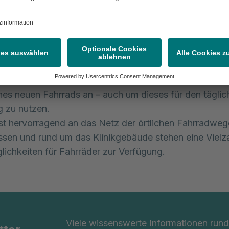
m Rad in die Klinik
naus bieten wir allen unseren Mitarbeiterinnen und Mit
rogramm „Jobrad“ nennenswerte finanzielle Unterstü
nes neuen Fahrrads an – auch um dieses für den täglic
 zu nutzen.
 ist hervorragend an das Netz der örtlichen Fahrradweg
sen und rund um das Klinikgebäude stehen eine Vielz
lichkeiten für Fahrräder zur Verfügung.
Viele wissenswerte Informationen ru