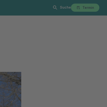
Suche
Termin
alist:innen
Anmeldung & Aufenthalt
Über Uns
Karriere