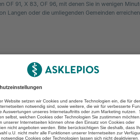
ien OF 91, X 83, OF 96, mit denen Sie in wenigen Minut
ion Langen oder die umliegenden Gemeinden erreichen
chlandticket für Mitarbeitend
ios Klinik Langen bietet allen Mitarbeiterinnen und Mit
zielle Unterstützung für den Kauf des Deutschlandticke
für Monat. Wir möchten damit den Anreiz erhöhen, d
en Arbeitsweg immer öfter stehen zu lassen und einen
m Klimaschutz leisten zu können.