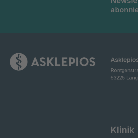
Newsle
abonni
Asklepios
Röntgenstra
63225 Lan
Klinik