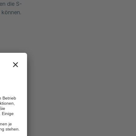
en die S-
 können.
e
arbeitern
ts - und
as Auto
 eigenen