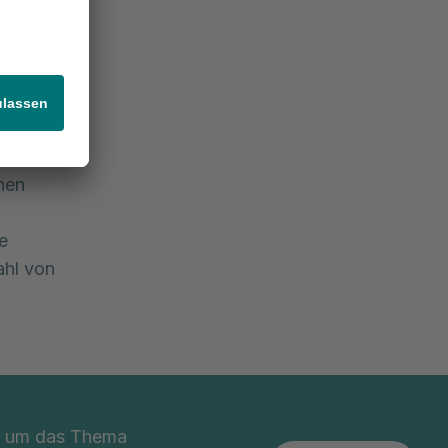
arbeitern
tzung beim
hen
e
ahl von
nd um das Thema