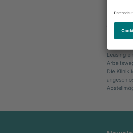
Mit de
Darüber hi
über das P
Leasing ei
Arbeitsweg
Die Klinik
angeschlos
Abstellmög