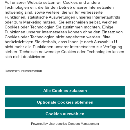
Viele wissenswerte Informationen rund um das Thema
Gesundheit erhalten Sie regelmäßig in unserem
Asklepios Newsletter.
Abonnieren
Asklepios Klinik Langen
Suche
Termin
Menü
Röntgenstraße 20

63225 Langen