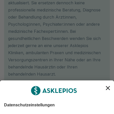
aktualisiert. Sie ersetzen dennoch keine
professionelle medizinische Beratung, Diagnose
oder Behandlung durch Ärzt:innen,
Psycholog:innen, Psychiater:innen oder andere
medizinische Fachexpert:innen. Bei
gesundheitlichen Beschwerden wenden Sie sich
jederzeit gerne an eine unserer Asklepios
Kliniken, ambulanten Praxen und medizinischen
Versorgungszentren in Ihrer Nähe oder an Ihre
behandelnde Hausärztin oder Ihren
behandelnden Hausarzt.
Newsletter abonnieren