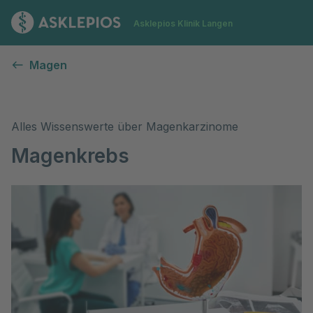
Zur Startseite
Asklepios Klinik Langen
Magenkrebs
Magen
Alles Wissenswerte über Magenkarzinome
Magenkrebs