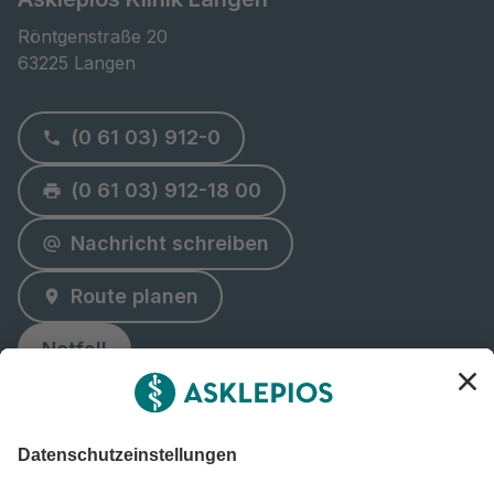
Röntgenstraße 20

63225 Langen
(0 61 03) 912-0
(0 61 03) 912-18 00
Nachricht schreiben
Route planen
Notfall
Klinik