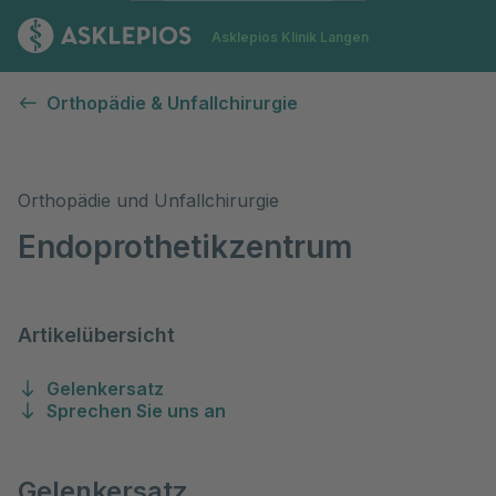
Zur Startseite
Asklepios Klinik Langen
Endoprothetikzentrum
Orthopädie & Unfallchirurgie
Orthopädie und Unfallchirurgie
Endoprothetikzentrum
Artikelübersicht
Gelenkersatz
Sprechen Sie uns an
Gelenkersatz