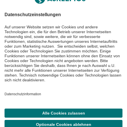
Informiert bleiben
Impressum
Datenschutzinformationen
Cookie Einstellungen
©
Asklepios Kliniken GmbH & Co. KGaA 2026