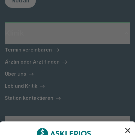
Notfall
Klinik
Termin vereinbaren
Ärztin oder Arzt finden
Über uns
Lob und Kritik
Station kontaktieren
Asklepios Gruppe