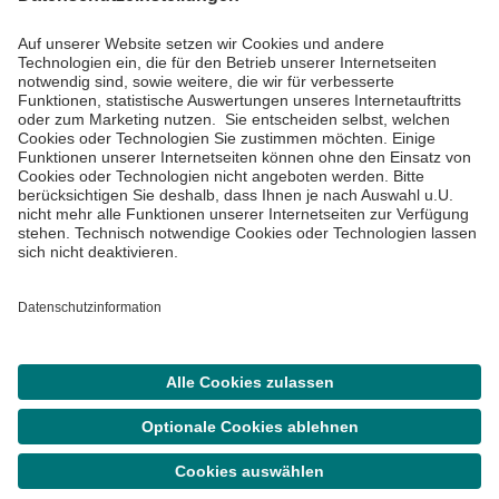
Impressum
Datenschutzinformationen
Barrierefreiheit
Barriere melden
Cookie Einstellungen
©
Asklepios Kliniken GmbH & Co. KGaA 2026
Suche
Termin
Menü