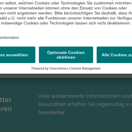
roresearch
Verwaltung , Wiss. Aktivitäten
roresearch
ASKLEPIOS prore
Lohmühlenstraße 5
20099 Hamburg
nstraße 5
(0 40) 18 18-85 3160
amburg
8 18-85 3160
Zur Einrichtung
Viele wissenswerte Informationen ru
tter
Gesundheit erhalten Sie regelmäßig in
eren
Newsletter.