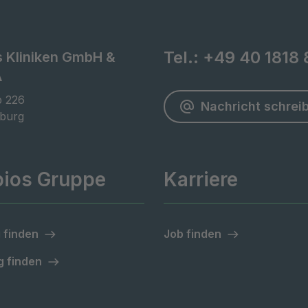
Tel.:
+49 40 1818 
s Kliniken GmbH &
A
 226

Nachricht schrei
burg
pios Gruppe
Karriere
 finden
Job finden
 finden