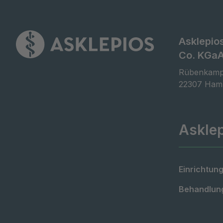
Asklepio
Co. KGa
Rübenkamp
22307 Ham
Askle
Einrichtung
Behandlung