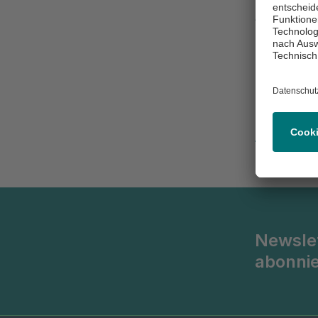
ASKLEPIOS p
Team p
Lohmühle
20099 H
(0 40) 1
Newsle
abonni