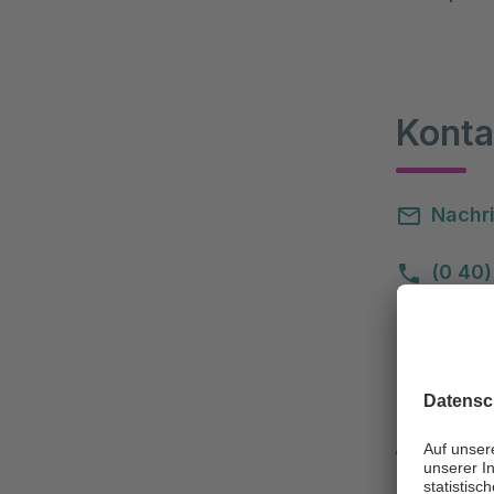
Konta
Nachri
(0 40)
Klini