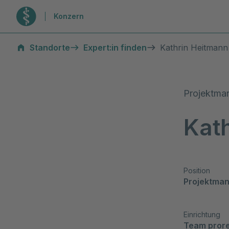
Zur Startseite
Konzern
Standorte
Expert:in finden
Kathrin Heitmann
Projektma
Kat
Position
Projektma
Einrichtung
Team pror