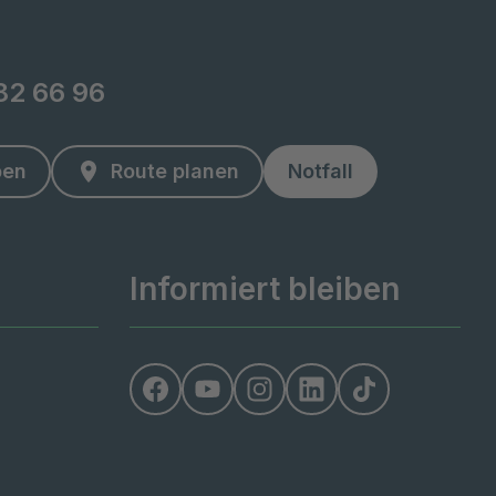
82 66 96
ben
Route planen
Notfall
Informiert bleiben