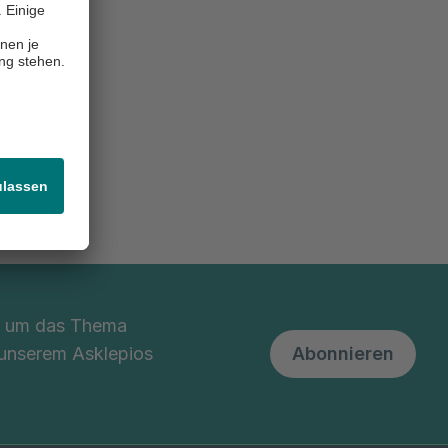
search
nd um das Thema
 unserem Asklepios
Abonnieren