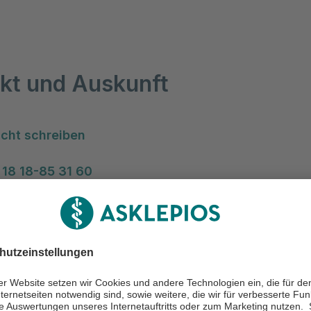
kt und Auskunft
cht schreiben
 18 18-85 31 60
ken