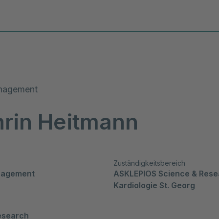
Diagnosen & Leistungen
Stand
nagement
hrin Heitmann
Zuständigkeitsbereich
nagement
ASKLEPIOS Science & Resea
Kardiologie St. Georg
esearch