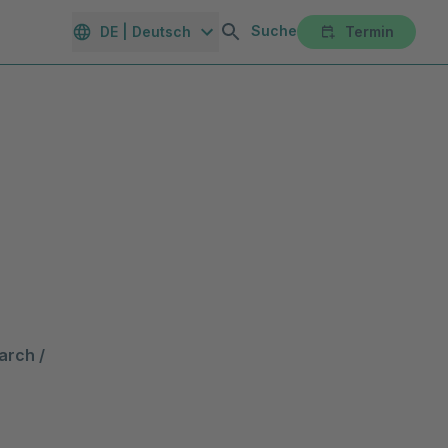
Suche
DE | Deutsch
Termin
orte
Gesundheitsmagazin
Unternehmen
Karriereportal
rch / 