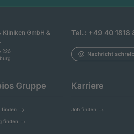
Tel.:
+49 40 1818 
s Kliniken GmbH &
A
 226

Nachricht schrei
burg
pios Gruppe
Karriere
 finden
Job finden
 finden