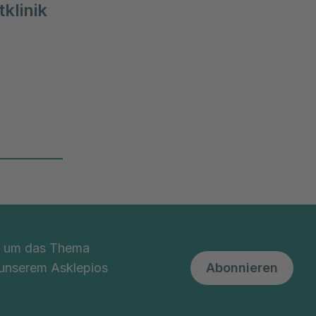
klinik
denen
Auftrag
nd um das Thema
 unserem Asklepios
Abonnieren