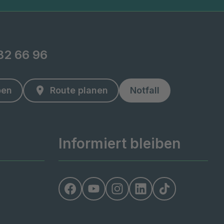
82 66 96
ben
Route planen
Notfall
Informiert bleiben