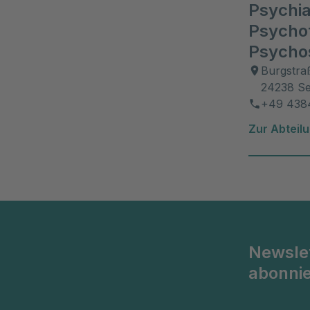
Psychia
Zahlr
Psycho
phar
Psycho
von F
Burgstra
24238 Se
+49 438
Zur Abteil
Newsle
abonni