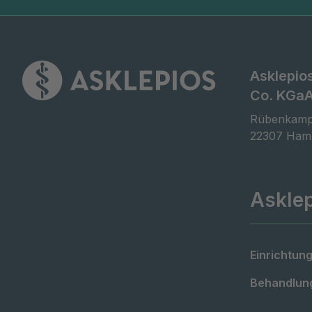
Asklepio
Co. KGa
Rübenkamp
22307 Ham
Askle
Einrichtung
Behandlung