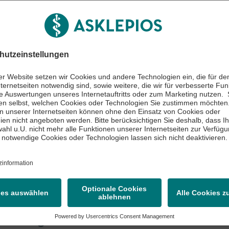
kt und Auskunft
 18 18-85 21 44
 18 18-85 21 88
ken
nik St. Georg
ein- und
Asklepios Klinik S
lchirurgie