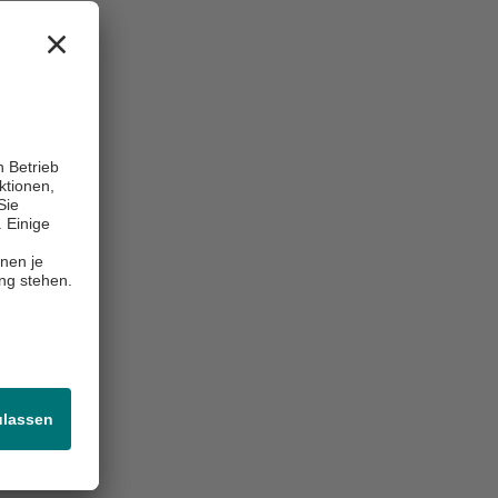
Center of Excellence / Exzellenzzentrum, Akutklinik, Akad. Lehrkrankenhaus, Wiss. Aktivitäten
t. Georg