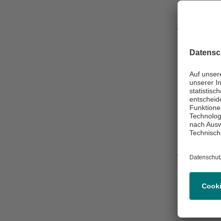
Konta
(0 40)
(0 40)
Klini
Asklepios Kli
Allgem
Viszera