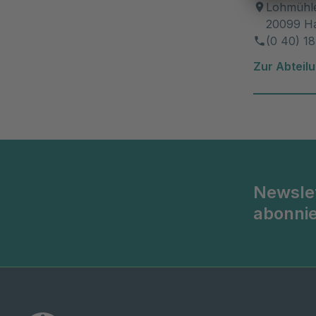
Lohmühle
20099 H
(0 40) 1
Zur Abteil
Newsle
abonni